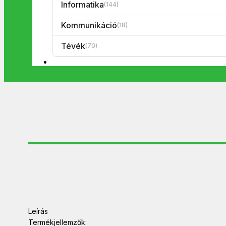
Informatika
(144)
Kommunikáció
(18)
Tévék
(70)
Leírás
Termékjellemzők: