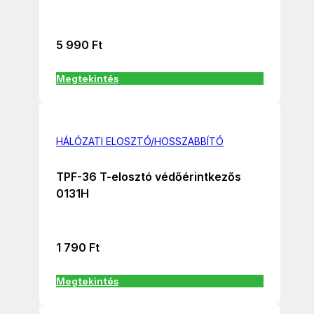
5 990
Ft
Megtekintés
HÁLÓZATI ELOSZTÓ/HOSSZABBÍTÓ
TPF-36 T-elosztó védőérintkezős
0131H
1 790
Ft
Megtekintés