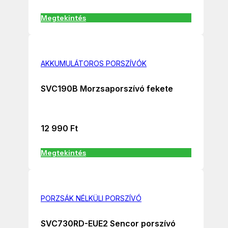
Megtekintés
AKKUMULÁTOROS PORSZÍVÓK
SVC190B Morzsaporszívó fekete
12 990
Ft
Megtekintés
PORZSÁK NÉLKÜLI PORSZÍVÓ
SVC730RD-EUE2 Sencor porszívó