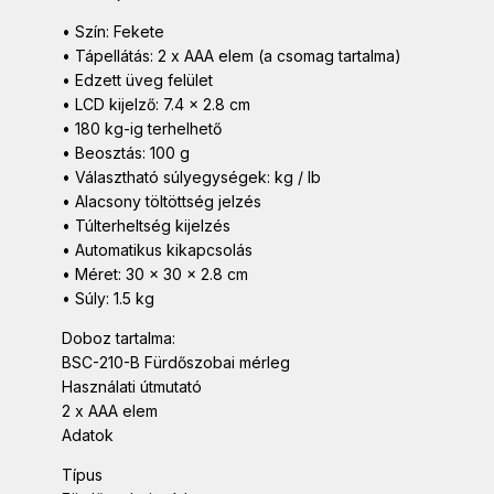
• Szín: Fekete
• Tápellátás: 2 x AAA elem (a csomag tartalma)
• Edzett üveg felület
• LCD kijelző: 7.4 x 2.8 cm
• 180 kg-ig terhelhető
• Beosztás: 100 g
• Választható súlyegységek: kg / lb
• Alacsony töltöttség jelzés
• Túlterheltség kijelzés
• Automatikus kikapcsolás
• Méret: 30 x 30 x 2.8 cm
• Súly: 1.5 kg
Doboz tartalma:
BSC-210-B Fürdőszobai mérleg
Használati útmutató
2 x AAA elem
Adatok
Típus