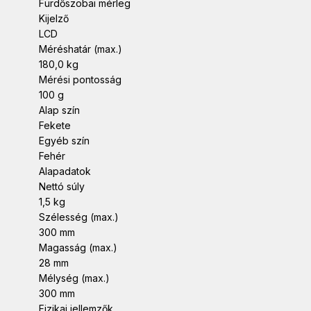
Fürdőszobai mérleg
Kijelző
LCD
Méréshatár (max.)
180,0 kg
Mérési pontosság
100 g
Alap szín
Fekete
Egyéb szín
Fehér
Alapadatok
Nettó súly
1,5 kg
Szélesség (max.)
300 mm
Magasság (max.)
28 mm
Mélység (max.)
300 mm
Fizikai jellemzők