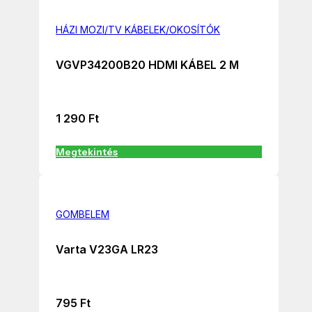
HÁZI MOZI/TV KÁBELEK/OKOSÍTÓK
VGVP34200B20 HDMI KÁBEL 2 M
1 290
Ft
Megtekintés
GOMBELEM
Varta V23GA LR23
795
Ft