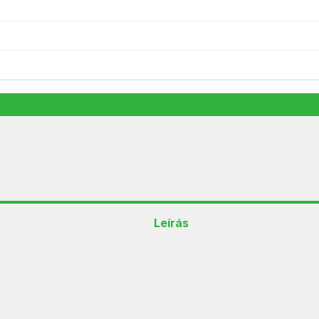
TOO BSC-210-B fekete-fehér csí
5 990
Ft
Elfogyott
Leírás