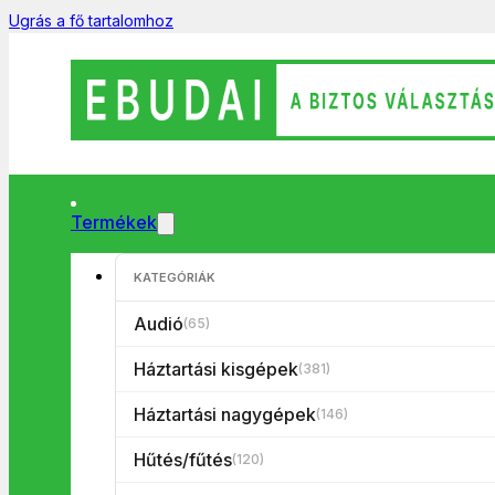
Ugrás a fő tartalomhoz
Termékek
Főoldal
/
Háztartási kisgépek
/
Szépségápolás/egészség
/
Sz
KATEGÓRIÁK
Audió
(65)
Háztartási kisgépek
(381)
Háztartási nagygépek
(146)
Hűtés/fűtés
(120)