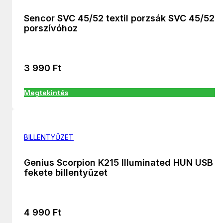
Sencor SVC 45/52 textil porzsák SVC 45/52
porszívóhoz
3 990
Ft
Megtekintés
BILLENTYŰZET
Genius Scorpion K215 Illuminated HUN USB
fekete billentyűzet
4 990
Ft