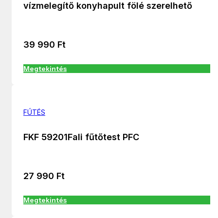
vízmelegítő konyhapult fölé szerelhető
39 990
Ft
Megtekintés
FÚTÉS
FKF 59201Fali fűtőtest PFC
27 990
Ft
Megtekintés