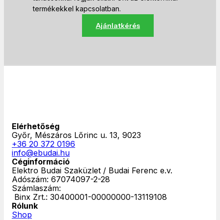
termékekkel kapcsolatban.
Ajánlatkérés
Elérhetőség
Győr, Mészáros Lőrinc u. 13, 9023
+36 20 372 0196
info@ebudai.hu
Céginformáció
Elektro Budai Szaküzlet / Budai Ferenc e.v.
Adószám: 67074097-2-28
Számlaszám:
‎ Binx Zrt.: 30400001-00000000-13119108
Rólunk
Shop