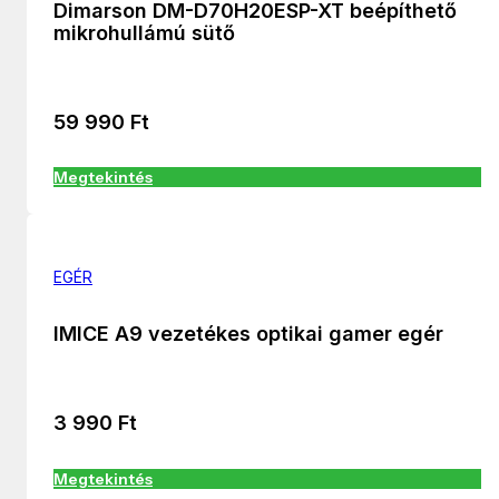
Dimarson DM-D70H20ESP-XT beépíthető
mikrohullámú sütő
59 990
Ft
Megtekintés
EGÉR
IMICE A9 vezetékes optikai gamer egér
3 990
Ft
Megtekintés