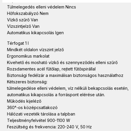
Rejtett fűtőszál Van
Túlmelegedés elleni védelem Nincs
Hőfokszabályzó Nem
Vízkő szűrő Van
Vízszintjelző Van
Automatikus kikapcsolás Igen
Térfogat 1 l
Mindkét oldalon vízszint jelző
Ergonomikus markolat
Kivehető és mosható vízkő és szennyeződés elleni szűrő
Rozsdamentes acél fűtőlap, rejtett fűtőspirállal
Biztonsági fedélzár a maximálisan biztonságos használathoz
Kétszeres biztonság:
túlmelegedése elleni védelem, víz nélküli bekapcsolás esetén,
automatikus kikapcsolás a forráspont elérése után.
Működés kijeléző
360°-os középcsatlakozó
Hálózati vezeték tárolása a talpban
Teljesítményfelvétel 900-1100 W
Feszültség és frekvencia: 220-240 V, 50 Hz