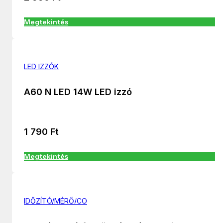
Megtekintés
LED IZZÓK
A60 N LED 14W LED izzó
1 790
Ft
Megtekintés
IDŐZÍTÓ/MÉRŐ/CO