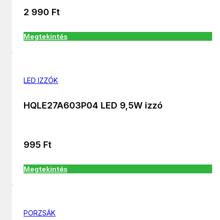
2 990
Ft
Megtekintés
LED IZZÓK
HQLE27A603P04 LED 9,5W izzó
995
Ft
Megtekintés
PORZSÁK