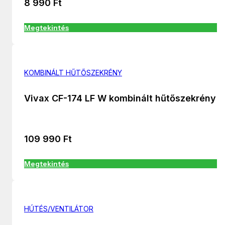
8 990
Ft
Megtekintés
KOMBINÁLT HŰTŐSZEKRÉNY
Vivax CF-174 LF W kombinált hűtőszekrény
109 990
Ft
Megtekintés
HÚTÉS/VENTILÁTOR