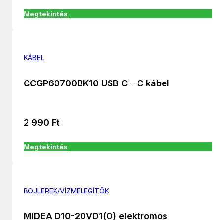
Megtekintés
KÁBEL
CCGP60700BK10 USB C – C kábel
2 990
Ft
Megtekintés
BOJLEREK/VÍZMELEGÍTŐK
MIDEA D10-20VD1(O) elektromos