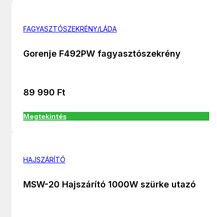
FAGYASZTÓSZEKRÉNY/LÁDA
Gorenje F492PW fagyasztószekrény
89 990
Ft
Megtekintés
HAJSZÁRÍTÓ
MSW-20 Hajszárító 1000W szürke utazó