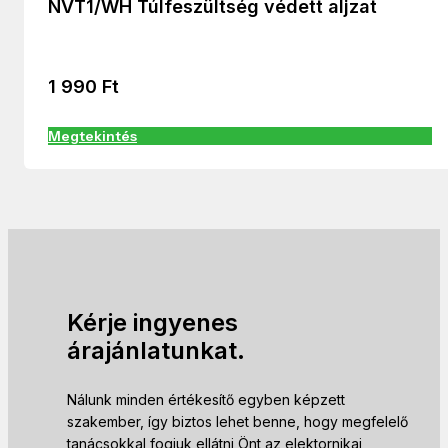
NVT1/WH Túlfeszültség védett aljzat
1 990
Ft
Megtekintés
Kérje ingyenes
árajánlatunkat.
Nálunk minden értékesítő egyben képzett
szakember, így biztos lehet benne, hogy megfelelő
tanácsokkal fogjuk ellátni Önt az elektornikai