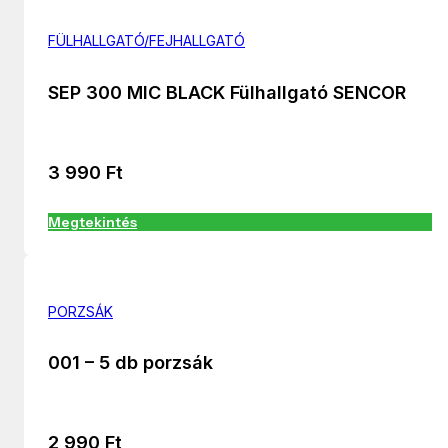
FÜLHALLGATÓ/FEJHALLGATÓ
SEP 300 MIC BLACK Fülhallgató SENCOR
3 990
Ft
Megtekintés
PORZSÁK
001 – 5 db porzsák
2 990
Ft