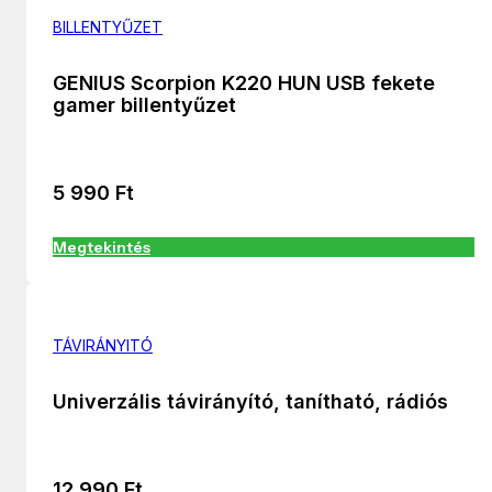
BILLENTYŰZET
GENIUS Scorpion K220 HUN USB fekete
gamer billentyűzet
5 990
Ft
Megtekintés
TÁVIRÁNYITÓ
Univerzális távirányító, tanítható, rádiós
12 990
Ft