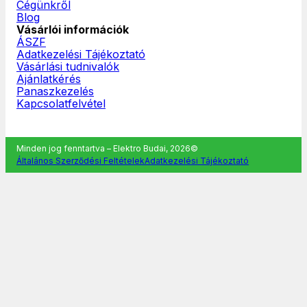
Cégünkről
Blog
Vásárlói információk
ÁSZF
Adatkezelési Tájékoztató
Vásárlási tudnivalók
Ajánlatkérés
Panaszkezelés
Kapcsolatfelvétel
Minden jog fenntartva – Elektro Budai, 2026©
Általános Szerződési Feltételek
Adatkezelési Tájékoztató