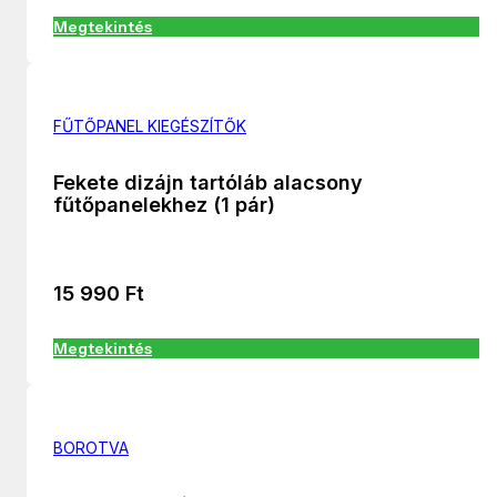
Megtekintés
FŰTŐPANEL KIEGÉSZÍTŐK
Fekete dizájn tartóláb alacsony
fűtőpanelekhez (1 pár)
15 990
Ft
Megtekintés
BOROTVA