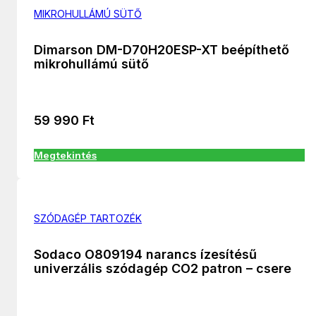
MIKROHULLÁMÚ SÜTŐ
Dimarson DM-D70H20ESP-XT beépíthető
mikrohullámú sütő
59 990
Ft
Megtekintés
SZÓDAGÉP TARTOZÉK
Sodaco O809194 narancs ízesítésű
univerzális szódagép CO2 patron – csere