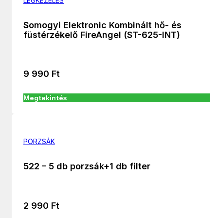
LÉGKEZELÉS
Somogyi Elektronic Kombinált hő- és
füstérzékelő FireAngel (ST-625-INT)
9 990
Ft
Megtekintés
PORZSÁK
522 – 5 db porzsák+1 db filter
2 990
Ft