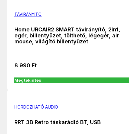
TÁVIRÁNYITÓ
Home URCAIR2 SMART távirányító, 2in1,
egér, billentyűzet, tölthető, légegér, air
mouse, világító billentyűzet
8 990
Ft
Megtekintés
HORDOZHATÓ AUDIO
RRT 3B Retro táskarádió BT, USB