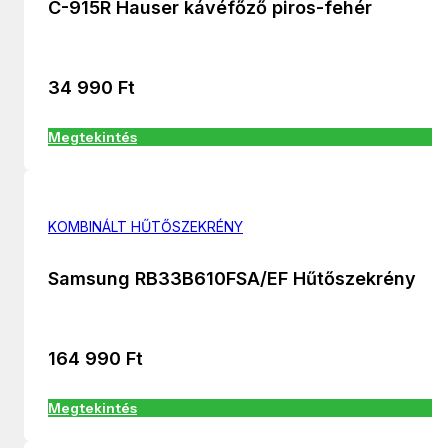
C-915R Hauser kávéfőző piros-fehér
34 990
Ft
Megtekintés
KOMBINÁLT HŰTŐSZEKRÉNY
Samsung RB33B610FSA/EF Hűtőszekrény
164 990
Ft
Megtekintés