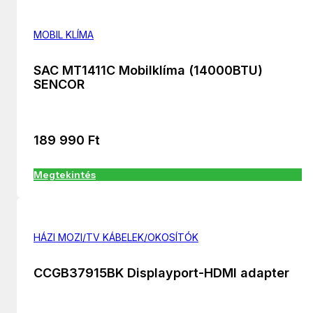
MOBIL KLÍMA
SAC MT1411C Mobilklíma (14000BTU)
SENCOR
189 990
Ft
Megtekintés
HÁZI MOZI/TV KÁBELEK/OKOSÍTÓK
CCGB37915BK Displayport-HDMI adapter