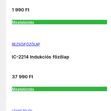
1 990
Ft
Megtekintés
REZSÓ/FŐZŐLAP
IC-2214 Indukciós főzőlap
37 990
Ft
Megtekintés