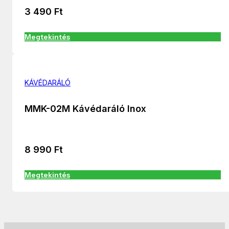
3 490
Ft
Megtekintés
KÁVÉDARÁLÓ
MMK-02M Kávédaráló Inox
8 990
Ft
Megtekintés