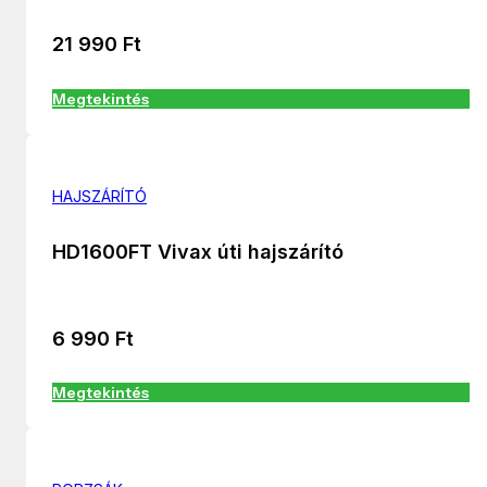
21 990
Ft
Megtekintés
HAJSZÁRÍTÓ
HD1600FT Vivax úti hajszárító
6 990
Ft
Megtekintés