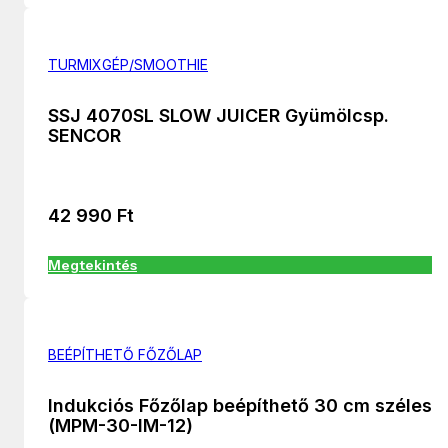
TURMIXGÉP/SMOOTHIE
SSJ 4070SL SLOW JUICER Gyümölcsp.
SENCOR
42 990
Ft
Megtekintés
BEÉPÍTHETŐ FŐZŐLAP
Indukciós Főzőlap beépíthető 30 cm széles
(MPM-30-IM-12)