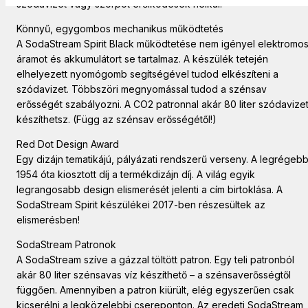
szódavizet vagy szörpöt erőlködések nélkül.
Könnyű, egygombos mechanikus működtetés
A SodaStream Spirit Black működtetése nem igényel elektromo
áramot és akkumulátort se tartalmaz. A készülék tetején
elhelyezett nyomógomb segítségével tudod elkészíteni a
szódavizet. Többszöri megnyomással tudod a szénsav
erősségét szabályozni. A CO2 patronnal akár 80 liter szódavize
készíthetsz. (Függ az szénsav erősségétől!)
Red Dot Design Award
Egy dizájn tematikájú, pályázati rendszerű verseny. A legrégebb
1954 óta kiosztott díj a termékdizájn díj. A világ egyik
legrangosabb design elismerését jelenti a cím birtoklása. A
SodaStream Spirit készülékei 2017-ben részesültek az
elismerésben!
SodaStream Patronok
A SodaStream szíve a gázzal töltött patron. Egy teli patronból
akár 80 liter szénsavas víz készíthető – a szénsaverősségtől
függően. Amennyiben a patron kiürült, elég egyszerűen csak
kicserélni a legközelebbi csereponton. Az eredeti SodaStream