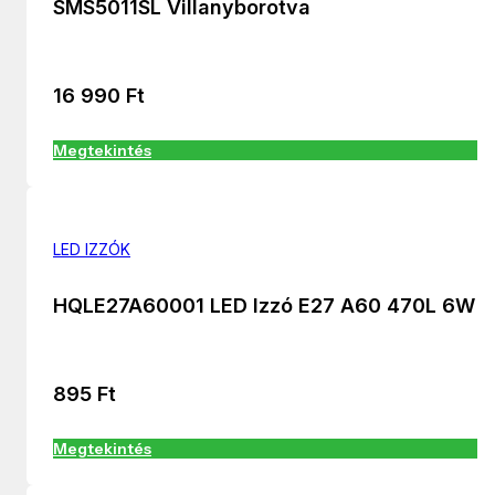
SMS5011SL Villanyborotva
16 990
Ft
Megtekintés
LED IZZÓK
HQLE27A60001 LED Izzó E27 A60 470L 6W
895
Ft
Megtekintés