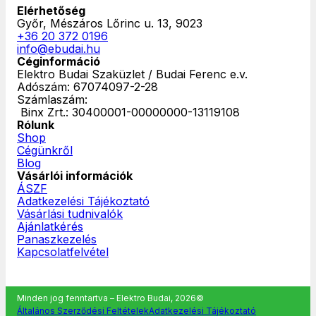
Elérhetőség
Győr, Mészáros Lőrinc u. 13, 9023
+36 20 372 0196
info@ebudai.hu
Céginformáció
Elektro Budai Szaküzlet / Budai Ferenc e.v.
Adószám: 67074097-2-28
Számlaszám:
‎ Binx Zrt.: 30400001-00000000-13119108
Rólunk
Shop
Cégünkről
Blog
Vásárlói információk
ÁSZF
Adatkezelési Tájékoztató
Vásárlási tudnivalók
Ajánlatkérés
Panaszkezelés
Kapcsolatfelvétel
Minden jog fenntartva – Elektro Budai, 2026©
Általános Szerződési Feltételek
Adatkezelési Tájékoztató