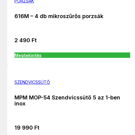
PORZSÁK
616M – 4 db mikroszűrős porzsák
2 490
Ft
Megtekintés
SZENDVICSSÜTŐ
MPM MOP-54 Szendvicssütő 5 az 1-ben
inox
19 990
Ft