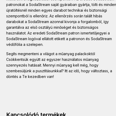
patronokat a SodaStream saját gyáraiban gyártja, tölti és minde
újratöltésnél minden egyes darabot technikai és biztonsági
szempontból is ellenőriz. Az ellenőrzés során talált hibás
darabokat a SodaStream azonnal kivonja a forgalomból, így
garantálva az első osztályú minőséget és biztonságos
használatot. Az eredeti SodaStream patron ismertetőjegyei a
SodaStream logóval ellátott etikett a patronon és SodaStream
védőfólia a szelepen.
Segíts megmenteni a világot a műanyag palackoktól
Csökkentsük együtt az egyszer használatos műanyag
szennyezés hatásait. Mennyi műanyag kell még, hogy
szembesüljünk a pusztításunkkal? Itt az idő, hogy változtass, a
döntés a Te kezedben van!
Kapcsolódó termékek