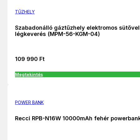
TŰZHELY
Szabadonálló gáztűzhely elektromos sütővel
légkeverés (MPM-56-KGM-04)
109 990
Ft
Megtekintés
POWER BANK
Recci RPB-N16W 10000mAh fehér powerban