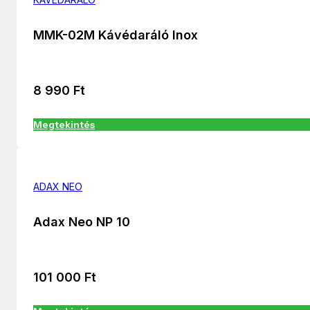
MMK-02M Kávédaráló Inox
8 990
Ft
Megtekintés
ADAX NEO
Adax Neo NP 10
101 000
Ft