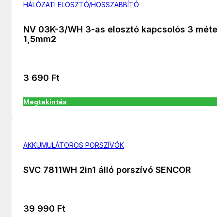
HÁLÓZATI ELOSZTÓ/HOSSZABBÍTÓ
NV 03K-3/WH 3-as elosztó kapcsolós 3 méte
1,5mm2
3 690
Ft
Megtekintés
AKKUMULÁTOROS PORSZÍVÓK
SVC 7811WH 2in1 álló porszívó SENCOR
39 990
Ft