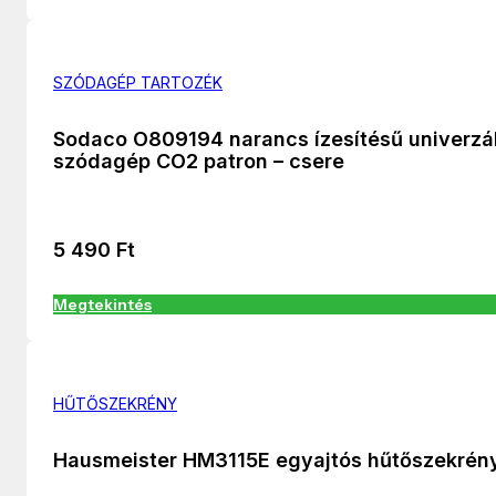
SZÓDAGÉP TARTOZÉK
Sodaco O809194 narancs ízesítésű univerzál
szódagép CO2 patron – csere
5 490
Ft
Megtekintés
HŰTŐSZEKRÉNY
Hausmeister HM3115E egyajtós hűtőszekrén