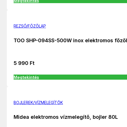
Megtekintés
REZSÓ/FŐZŐLAP
TOO SHP-094SS-500W inox elektromos főző
5 990
Ft
Megtekintés
BOJLEREK/VÍZMELEGÍTŐK
Midea elektromos vízmelegítő, bojler 80L