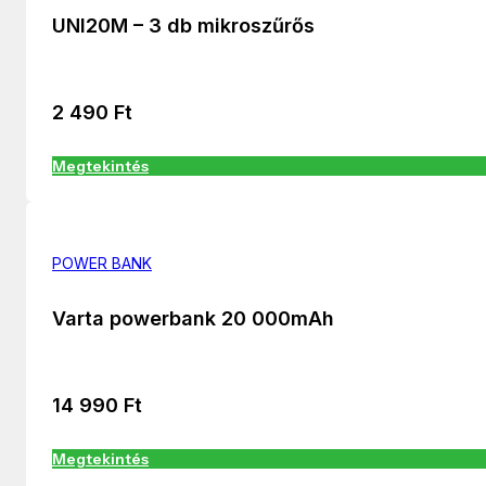
UNI20M – 3 db mikroszűrős
2 490
Ft
Megtekintés
POWER BANK
Varta powerbank 20 000mAh
14 990
Ft
Megtekintés