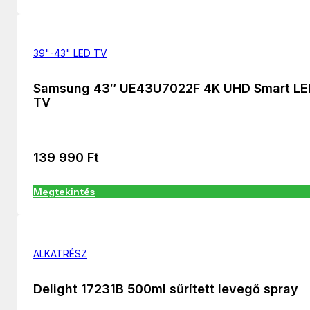
39"-43" LED TV
Samsung 43″ UE43U7022F 4K UHD Smart LE
TV
139 990
Ft
Megtekintés
ALKATRÉSZ
Delight 17231B 500ml sűrített levegő spray