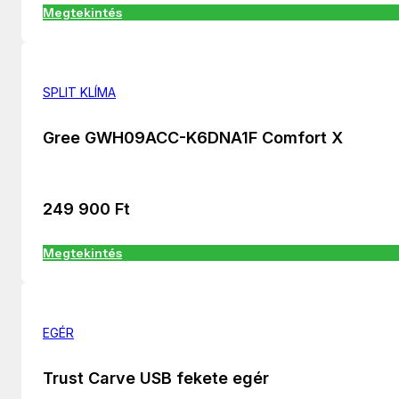
Megtekintés
SPLIT KLÍMA
Gree GWH09ACC-K6DNA1F Comfort X
249 900
Ft
Megtekintés
EGÉR
Trust Carve USB fekete egér