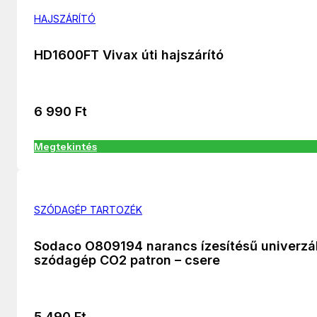
HAJSZÁRÍTÓ
HD1600FT Vivax úti hajszárító
6 990
Ft
Megtekintés
SZÓDAGÉP TARTOZÉK
Sodaco O809194 narancs ízesítésű univerzál
szódagép CO2 patron – csere
5 490
Ft