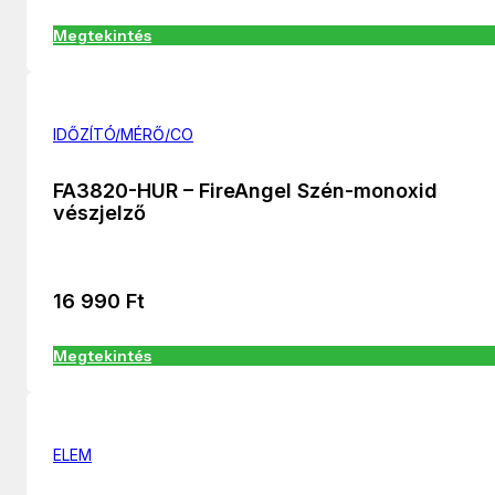
Megtekintés
IDŐZÍTÓ/MÉRŐ/CO
FA3820-HUR – FireAngel Szén-monoxid
vészjelző
16 990
Ft
Megtekintés
ELEM