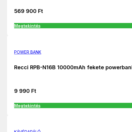
569 900
Ft
Megtekintés
POWER BANK
Recci RPB-N16B 10000mAh fekete powerban
9 990
Ft
Megtekintés
KÁVÉDARÁLÓ