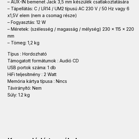
– AUX-IN bemenet Jack 3,5 mm készülék csatlakoztatására
– Tápellátás: C / LR14 / UM2 típusú AC 230 V / 50 Hz vagy 6
x1,5V elem (nem a csomag része)
– Fogyasztás: 12 W
– Méretek: (szélesség / magasság / mélység) 230 x 115 x 220
mm
– Tömeg: 1,2 kg
Típus : Hordozható
Támogatott formátumok : Audió CD
USB portok száma: 1 db
HiFi teljesítmény : 2 Watt
Memória kártya típusa : Nincs
Távirányító: Nem
Súly: 1.2 kg