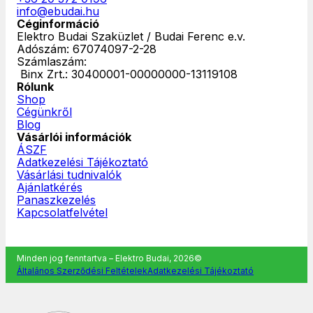
info@ebudai.hu
Céginformáció
Elektro Budai Szaküzlet / Budai Ferenc e.v.
Adószám: 67074097-2-28
Számlaszám:
‎ Binx Zrt.: 30400001-00000000-13119108
Rólunk
Shop
Cégünkről
Blog
Vásárlói információk
ÁSZF
Adatkezelési Tájékoztató
Vásárlási tudnivalók
Ajánlatkérés
Panaszkezelés
Kapcsolatfelvétel
Minden jog fenntartva – Elektro Budai, 2026©
Általános Szerződési Feltételek
Adatkezelési Tájékoztató