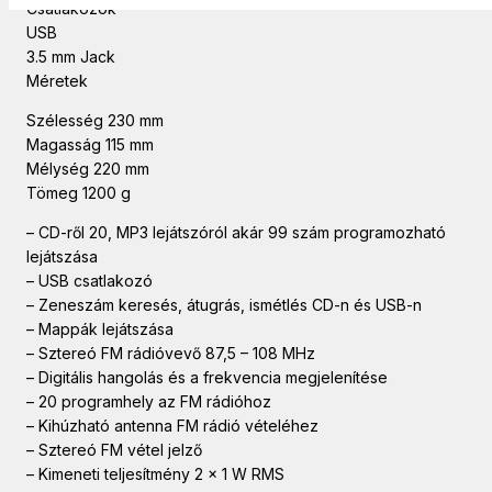
Csatlakozók
USB
3.5 mm Jack
Méretek
Szélesség 230 mm
Magasság 115 mm
Mélység 220 mm
Tömeg 1200 g
– CD-ről 20, MP3 lejátszóról akár 99 szám programozható
lejátszása
– USB csatlakozó
– Zeneszám keresés, átugrás, ismétlés CD-n és USB-n
– Mappák lejátszása
– Sztereó FM rádióvevő 87,5 – 108 MHz
– Digitális hangolás és a frekvencia megjelenítése
– 20 programhely az FM rádióhoz
– Kihúzható antenna FM rádió vételéhez
– Sztereó FM vétel jelző
– Kimeneti teljesítmény 2 x 1 W RMS