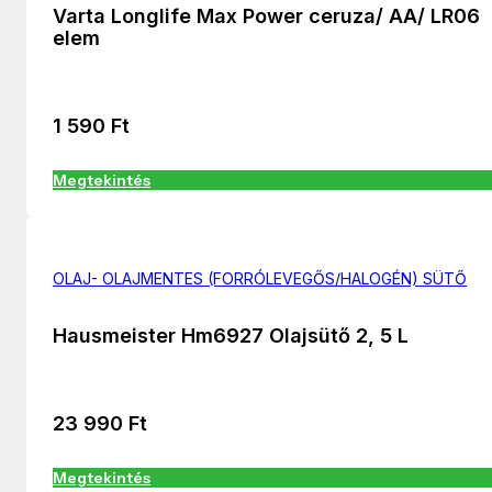
Varta Longlife Max Power ceruza/ AA/ LR06
elem
1 590
Ft
Megtekintés
OLAJ- OLAJMENTES (FORRÓLEVEGŐS/HALOGÉN) SÜTŐ
Hausmeister Hm6927 Olajsütő 2, 5 L
23 990
Ft
Megtekintés