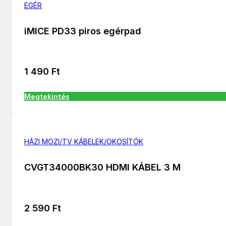
EGÉR
iMICE PD33 piros egérpad
1 490
Ft
Megtekintés
HÁZI MOZI/TV KÁBELEK/OKOSÍTÓK
CVGT34000BK30 HDMI KÁBEL 3 M
2 590
Ft