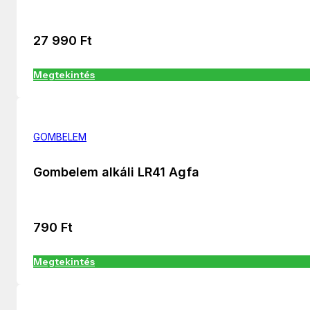
27 990
Ft
Megtekintés
GOMBELEM
Gombelem alkáli LR41 Agfa
790
Ft
Megtekintés