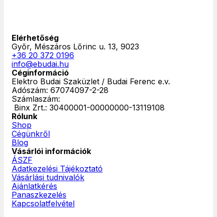
Elérhetőség
Győr, Mészáros Lőrinc u. 13, 9023
+36 20 372 0196
info@ebudai.hu
Céginformáció
Elektro Budai Szaküzlet / Budai Ferenc e.v.
Adószám: 67074097-2-28
Számlaszám:
‎ Binx Zrt.: 30400001-00000000-13119108
Rólunk
Shop
Cégünkről
Blog
Vásárlói információk
ÁSZF
Adatkezelési Tájékoztató
Vásárlási tudnivalók
Ajánlatkérés
Panaszkezelés
Kapcsolatfelvétel