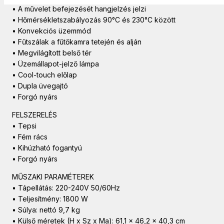
• A művelet befejezését hangjelzés jelzi
• Hőmérsékletszabályozás 90°C és 230°C között
• Konvekciós üzemmód
• Fűtszálak a fűtőkamra tetején és alján
• Megvilágított belső tér
• Üzemállapot-jelző lámpa
• Cool-touch előlap
• Dupla üvegajtó
• Forgó nyárs
FELSZERELÉS
• Tepsi
• Fém rács
• Kihúzható fogantyú
• Forgó nyárs
MŰSZAKI PARAMÉTEREK
• Tápellátás: 220-240V 50/60Hz
• Teljesítmény: 1800 W
• Súlya: nettó 9,7 kg
• Külső méretek (H x Sz x Ma): 61,1 x 46,2 x 40,3 cm