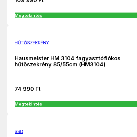
109 990
Ft
Megtekintés
HŰTŐSZEKRÉNY
Hausmeister HM 3104 fagyasztófiókos
hűtőszekrény 85/55cm (HM3104)
74 990
Ft
Megtekintés
SSD