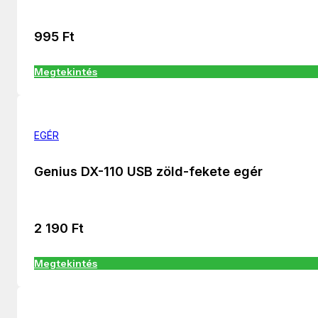
995
Ft
Megtekintés
EGÉR
Genius DX-110 USB zöld-fekete egér
2 190
Ft
Megtekintés