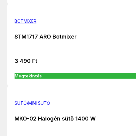
BOTMIXER
STM1717 ARO Botmixer
3 490
Ft
Megtekintés
SÜTŐ/MINI SÜTŐ
MKO-02 Halogén sütő 1400 W