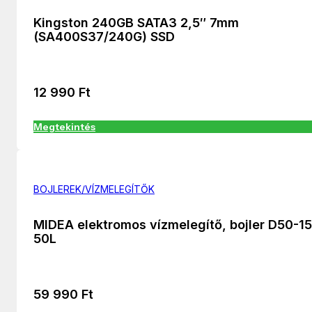
Kingston 240GB SATA3 2,5″ 7mm
(SA400S37/240G) SSD
12 990
Ft
Megtekintés
BOJLEREK/VÍZMELEGÍTŐK
MIDEA elektromos vízmelegítő, bojler D50-1
50L
59 990
Ft