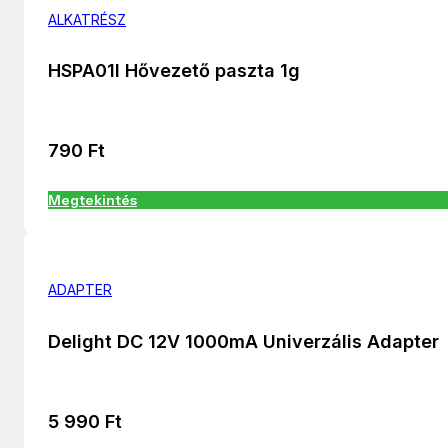
ALKATRÉSZ
HSPA01I Hővezető paszta 1g
790
Ft
Megtekintés
ADAPTER
Delight DC 12V 1000mA Univerzális Adapter
5 990
Ft