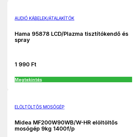
AUDIÓ KÁBELEK/ÁTALAKÍTÓK
Hama 95878 LCD/Plazma tisztítókendő és
spray
1 990
Ft
Megtekintés
ELÖLTÖLTŐS MOSÓGÉP
Midea MF200W90WB/W-HR elöltöltős
mosógép 9kg 1400f/p