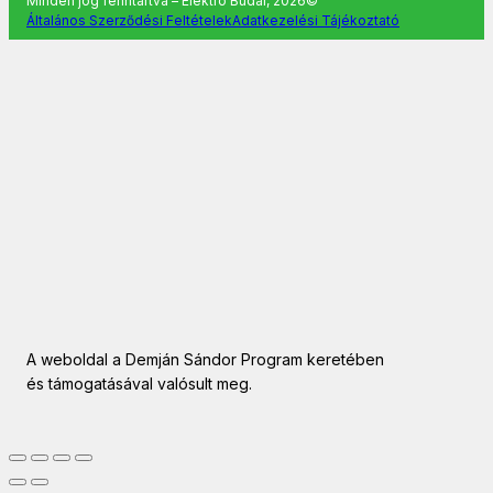
Minden jog fenntartva – Elektro Budai, 2026©
Általános Szerződési Feltételek
Adatkezelési Tájékoztató
A weboldal a Demján Sándor Program keretében
és támogatásával valósult meg.