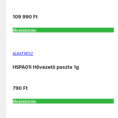
109 990
Ft
Megtekintés
ALKATRÉSZ
HSPA01I Hővezető paszta 1g
790
Ft
Megtekintés