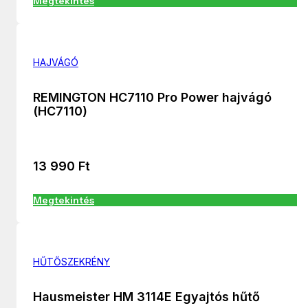
Megtekintés
HAJVÁGÓ
REMINGTON HC7110 Pro Power hajvágó
(HC7110)
13 990
Ft
Megtekintés
HŰTŐSZEKRÉNY
Hausmeister HM 3114E Egyajtós hűtő