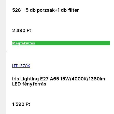
528 – 5 db porzsák+1 db filter
2 490
Ft
Megtekintés
LED IZZÓK
Iris Lighting E27 A65 15W/4000K/1380lm
LED fényforrás
1 590
Ft