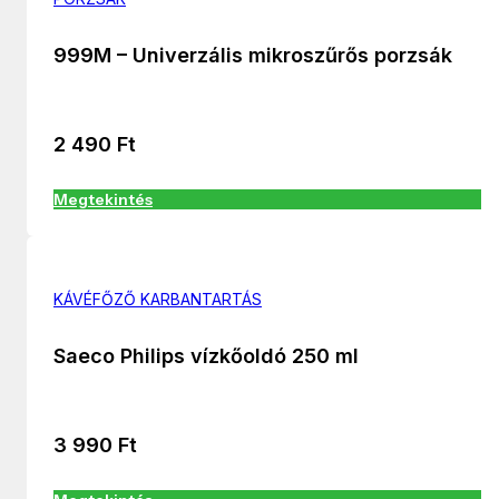
999M – Univerzális mikroszűrős porzsák
2 490
Ft
Megtekintés
KÁVÉFŐZŐ KARBANTARTÁS
Saeco Philips vízkőoldó 250 ml
3 990
Ft