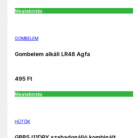
Megtekintés
GOMBELEM
Gombelem alkáli LR48 Agfa
495
Ft
Megtekintés
HŰTŐK
GBBSJ11DPY szabadonálló kombinált