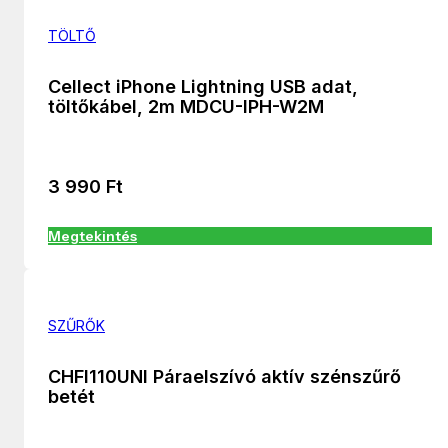
TÖLTŐ
Cellect iPhone Lightning USB adat,
töltőkábel, 2m MDCU-IPH-W2M
3 990
Ft
Megtekintés
SZŰRŐK
CHFI110UNI Páraelszívó aktív szénszűrő
betét