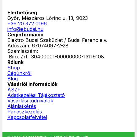
Elérhetőség
Győr, Mészáros Lőrinc u. 13, 9023
+36 20 372 0196
info@ebudai.hu
Céginformáció
Elektro Budai Szaküzlet / Budai Ferenc e.v.
Adószám: 67074097-2-28
Számlaszám:
‎ Binx Zrt.: 30400001-00000000-13119108
Rólunk
Shop
Cégünkről
Blog
Vásárlói információk
ÁSZF
Adatkezelési Tájékoztató
Vásárlási tudnivalók
Ajánlatkérés
Panaszkezelés
Kapcsolatfelvétel