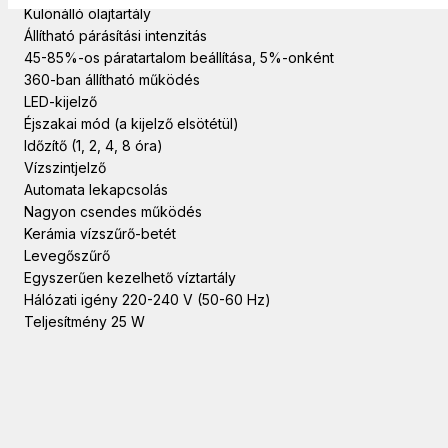
Különálló olajtartály
Állítható párásítási intenzitás
45-85%-os páratartalom beállítása, 5%-onként
360-ban állítható működés
LED-kijelző
Éjszakai mód (a kijelző elsötétül)
Időzítő (1, 2, 4, 8 óra)
Vízszintjelző
Automata lekapcsolás
Nagyon csendes működés
Kerámia vízszűrő-betét
Levegőszűrő
Egyszerűen kezelhető víztartály
Hálózati igény 220-240 V (50-60 Hz)
Teljesítmény 25 W