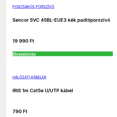
PORZSÁKOS PORSZÍVÓ
Sencor SVC 45BL-EUE3 kék padlóporszívó
19 990
Ft
Megtekintés
HÁLÓZATI KÁBELEK
IRIS 1m Cat5e U/UTP kábel
790
Ft