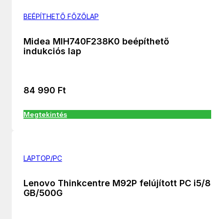
BEÉPÍTHETŐ FŐZŐLAP
Midea MIH740F238K0 beépíthető
indukciós lap
84 990
Ft
Megtekintés
LAPTOP/PC
Lenovo Thinkcentre M92P felújított PC i5/8
GB/500G