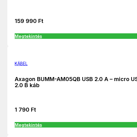
159 990
Ft
Megtekintés
KÁBEL
Axagon BUMM-AM05QB USB 2.0 A – micro U
2.0 B káb
1 790
Ft
Megtekintés