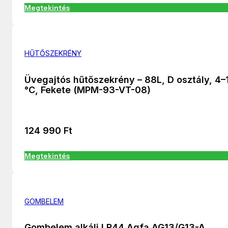
Megtekintés
HŰTŐSZEKRÉNY
Üvegajtós hűtőszekrény – 88L, D osztály, 4–
°C, Fekete (MPM-93-VT-08)
124 990
Ft
Megtekintés
GOMBELEM
Gombelem alkáli LR44 Agfa AG13/G13-A,