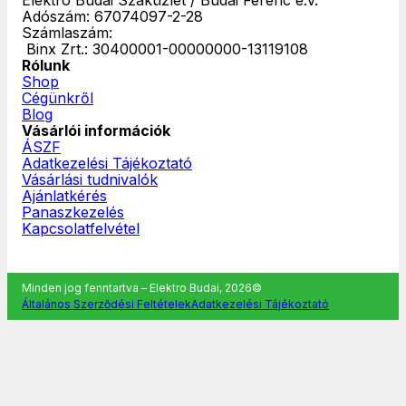
Adószám: 67074097-2-28
Számlaszám:
‎ Binx Zrt.: 30400001-00000000-13119108
Rólunk
Shop
Cégünkről
Blog
Vásárlói információk
ÁSZF
Adatkezelési Tájékoztató
Vásárlási tudnivalók
Ajánlatkérés
Panaszkezelés
Kapcsolatfelvétel
Minden jog fenntartva – Elektro Budai, 2026©
Általános Szerződési Feltételek
Adatkezelési Tájékoztató