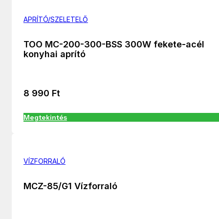
APRÍTÓ/SZELETELŐ
TOO MC-200-300-BSS 300W fekete-acél
konyhai aprító
8 990
Ft
Megtekintés
VÍZFORRALÓ
MCZ-85/G1 Vízforraló