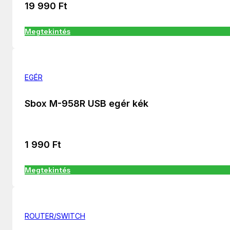
19 990
Ft
Megtekintés
EGÉR
Sbox M-958R USB egér kék
1 990
Ft
Megtekintés
ROUTER/SWITCH