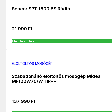
Sencor SPT 1600 BS Rádió
21 990
Ft
Megtekintés
ELÖLTÖLTŐS MOSÓGÉP
Szabadonálló elöltöltős mosógép Midea
MF100W70/W-HR**
137 990
Ft