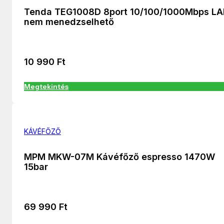
Tenda TEG1008D 8port 10/100/1000Mbps L
nem menedzselhető
10 990
Ft
Megtekintés
KÁVÉFŐZŐ
MPM MKW-07M Kávéfőző espresso 1470W
15bar
69 990
Ft