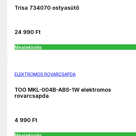
Trisa 734070 ostyasütő
24 990
Ft
Megtekintés
ELEKTROMOS ROVARCSAPDA
TOO MKL-004B-ABS-1W elektromos
rovarcsapda
4 990
Ft
Megtekintés