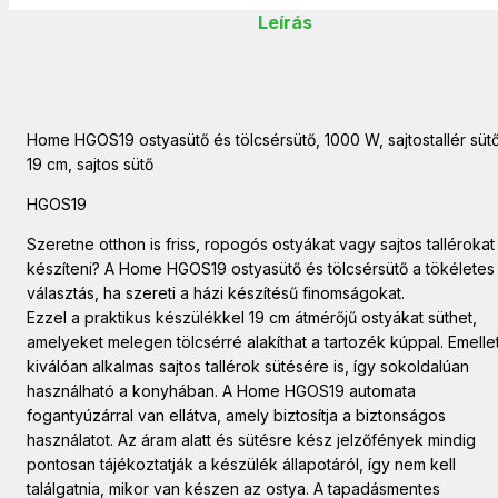
Leírás
Home HGOS19 ostyasütő és tölcsérsütő, 1000 W, sajtostallér sütő
19 cm, sajtos sütő
HGOS19
Szeretne otthon is friss, ropogós ostyákat vagy sajtos tallérokat
készíteni? A Home HGOS19 ostyasütő és tölcsérsütő a tökéletes
választás, ha szereti a házi készítésű finomságokat.
Ezzel a praktikus készülékkel 19 cm átmérőjű ostyákat süthet,
amelyeket melegen tölcsérré alakíthat a tartozék kúppal. Emellet
kiválóan alkalmas sajtos tallérok sütésére is, így sokoldalúan
használható a konyhában. A Home HGOS19 automata
fogantyúzárral van ellátva, amely biztosítja a biztonságos
használatot. Az áram alatt és sütésre kész jelzőfények mindig
pontosan tájékoztatják a készülék állapotáról, így nem kell
találgatnia, mikor van készen az ostya. A tapadásmentes