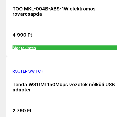
TOO MKL-004B-ABS-1W elektromos
rovarcsapda
4 990
Ft
Megtekintés
ROUTER/SWITCH
Tenda W311MI 150Mbps vezeték nélküli USB
adapter
2 790
Ft