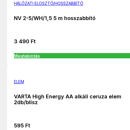
HÁLÓZATI ELOSZTÓ/HOSSZABBÍTÓ
NV 2-5/WH/1,5 5 m hosszabbító
3 490
Ft
Megtekintés
ELEM
VARTA High Energy AA alkáli ceruza elem
2db/blisz
595
Ft