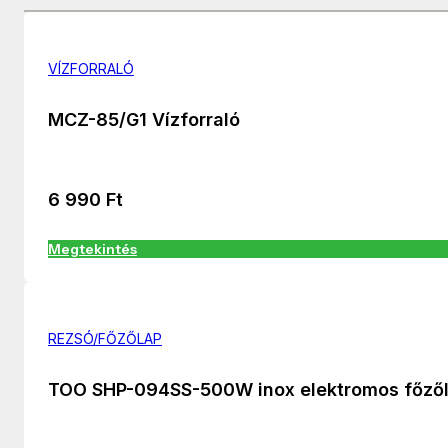
VÍZFORRALÓ
MCZ-85/G1 Vízforraló
6 990
Ft
Megtekintés
REZSÓ/FŐZŐLAP
TOO SHP-094SS-500W inox elektromos főző