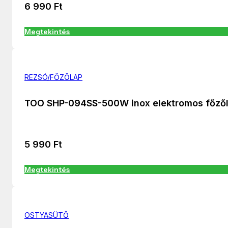
6 990
Ft
Megtekintés
REZSÓ/FŐZŐLAP
TOO SHP-094SS-500W inox elektromos főző
5 990
Ft
Megtekintés
OSTYASÜTŐ