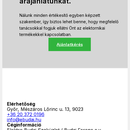
árajánlatunkat.
Nálunk minden értékesítő egyben képzett
szakember, így biztos lehet benne, hogy megfelelő
tanácsokkal fogjuk ellátni Önt az elektornikai
termékekkel kapcsolatban.
Ajánlatkérés
Elérhetőség
Győr, Mészáros Lőrinc u. 13, 9023
+36 20 372 0196
info@ebudai.hu
Céginformáció
Elektro Budai Szaküzlet / Budai Ferenc e.v.