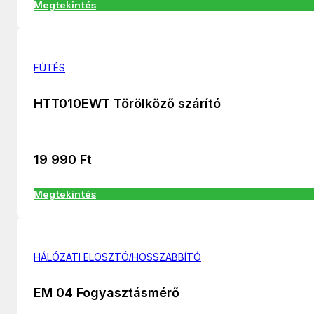
Megtekintés
FÚTÉS
HTT010EWT Törölköző szárító
19 990
Ft
Megtekintés
HÁLÓZATI ELOSZTÓ/HOSSZABBÍTÓ
EM 04 Fogyasztásmérő