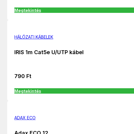
Megtekintés
HÁLÓZATI KÁBELEK
IRIS 1m Cat5e U/UTP kábel
790
Ft
Megtekintés
ADAX ECO
Adax ECO 12