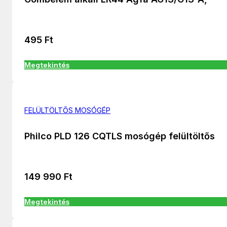
495
Ft
Megtekintés
FELÜLTÖLTŐS MOSÓGÉP
Philco PLD 126 CQTLS mosógép felültöltős
149 990
Ft
Megtekintés