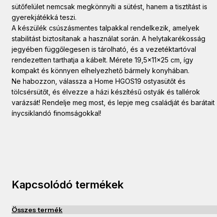
sütőfelület nemcsak megkönnyíti a sütést, hanem a tisztítást is
gyerekjátékká teszi.
A készülék csúszásmentes talpakkal rendelkezik, amelyek
stabilitást biztosítanak a használat során. A helytakarékosság
jegyében függőlegesen is tárolható, és a vezetéktartóval
rendezetten tarthatja a kábelt. Mérete 19,5x11x25 cm, így
kompakt és könnyen elhelyezhető bármely konyhában.
Ne habozzon, válassza a Home HGOS19 ostyasütőt és
tölcsérsütőt, és élvezze a házi készítésű ostyák és tallérok
varázsát! Rendelje meg most, és lepje meg családját és barátait
ínycsiklandó finomságokkal!
Kapcsolódó termékek
Összes termék