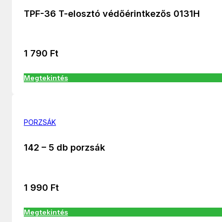
TPF-36 T-elosztó védőérintkezős 0131H
1 790
Ft
Megtekintés
PORZSÁK
142 – 5 db porzsák
1 990
Ft
Megtekintés