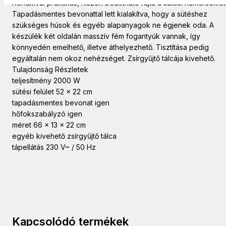
Rendkívül praktikus, hiszen beállítható rajta a sütési hőmérséklet
Tapadásmentes bevonattal lett kialakítva, hogy a sütéshez
szükséges húsok és egyéb alapanyagok ne égjenek oda. A
készülék két oldalán masszív fém fogantyúk vannak, így
könnyedén emelhető, illetve áthelyezhető. Tisztítása pedig
egyáltalán nem okoz nehézséget. Zsírgyűjtő tálcája kivehető.
Tulajdonság Részletek
teljesítmény 2000 W
sütési felület 52 x 22 cm
tapadásmentes bevonat igen
hőfokszabályzó igen
méret 66 x 13 x 22 cm
egyéb kivehető zsírgyűjtő tálca
tápellátás 230 V~ / 50 Hz
Kapcsolódó termékek