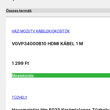
Összes termék
HÁZI MOZI/TV KÁBELEK/OKOSÍTÓK
VGVP34000B10 HDMI KÁBEL 1 M
1 299
Ft
Megtekintés
TŰZHELY
Hausmeister Hm 5023 Kerámialapos Tűzhely