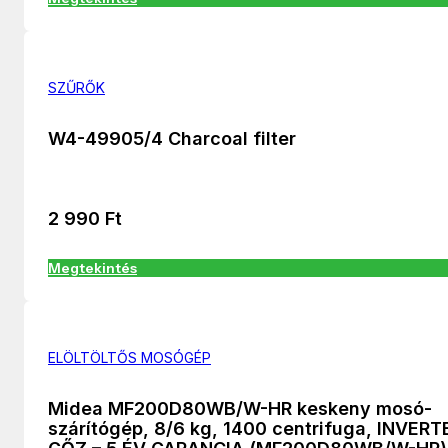
SZŰRŐK
W4-49905/4 Charcoal filter
2 990
Ft
Megtekintés
ELÖLTÖLTŐS MOSÓGÉP
Midea MF200D80WB/W-HR keskeny mosó-
szárítógép, 8/6 kg, 1400 centrifuga, INVERT