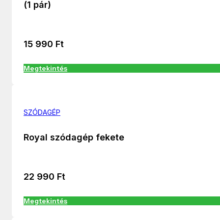
(1 pár)
15 990
Ft
Megtekintés
SZÓDAGÉP
Royal szódagép fekete
22 990
Ft
Megtekintés