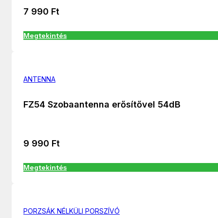
7 990
Ft
Megtekintés
ANTENNA
FZ54 Szobaantenna erősítővel 54dB
9 990
Ft
Megtekintés
PORZSÁK NÉLKÜLI PORSZÍVÓ