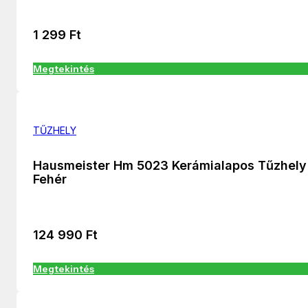
1 299
Ft
Megtekintés
TŰZHELY
Hausmeister Hm 5023 Kerámialapos Tűzhely
Fehér
124 990
Ft
Megtekintés