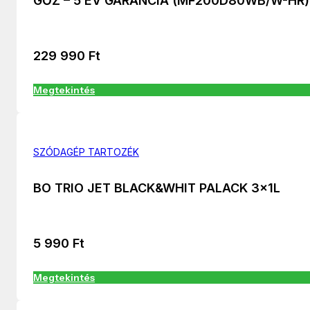
GŐZ – 5 ÉV GARANCIA (MF200D80WB/W-HR)
229 990
Ft
Megtekintés
SZÓDAGÉP TARTOZÉK
BO TRIO JET BLACK&WHIT PALACK 3x1L
5 990
Ft
Megtekintés