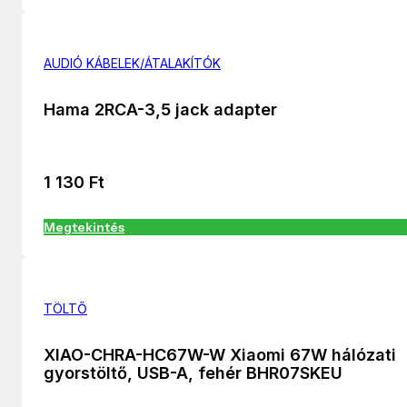
AUDIÓ KÁBELEK/ÁTALAKÍTÓK
Hama 2RCA-3,5 jack adapter
1 130
Ft
Megtekintés
TÖLTŐ
XIAO-CHRA-HC67W-W Xiaomi 67W hálózati
gyorstöltő, USB-A, fehér BHR07SKEU