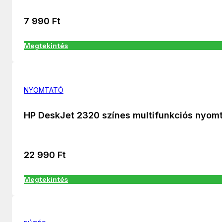
7 990
Ft
Megtekintés
NYOMTATÓ
HP DeskJet 2320 színes multifunkciós nyom
22 990
Ft
Megtekintés