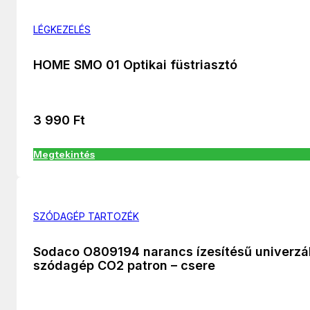
LÉGKEZELÉS
HOME SMO 01 Optikai füstriasztó
3 990
Ft
Megtekintés
SZÓDAGÉP TARTOZÉK
Sodaco O809194 narancs ízesítésű univerzál
szódagép CO2 patron – csere