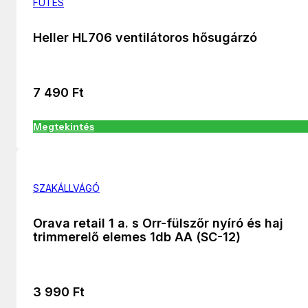
FÚTÉS
Heller HL706 ventilátoros hősugárzó
7 490
Ft
Megtekintés
SZAKÁLLVÁGÓ
Orava retail 1 a. s Orr-fülszőr nyíró és haj
trimmerelő elemes 1db AA (SC-12)
3 990
Ft