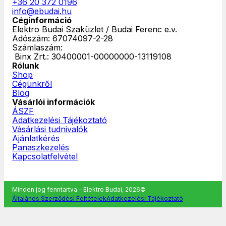
+36 20 372 0196
info@ebudai.hu
Céginformáció
Elektro Budai Szaküzlet / Budai Ferenc e.v.
Adószám: 67074097-2-28
Számlaszám:
‎ Binx Zrt.: 30400001-00000000-13119108
Rólunk
Shop
Cégünkről
Blog
Vásárlói információk
ÁSZF
Adatkezelési Tájékoztató
Vásárlási tudnivalók
Ajánlatkérés
Panaszkezelés
Kapcsolatfelvétel
Minden jog fenntartva – Elektro Budai, 2026©
Általános Szerződési Feltételek
Adatkezelési Tájékoztató