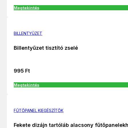
Megtekintés
BILLENTYŰZET
Billentyűzet tisztító zselé
995
Ft
Megtekintés
FŰTŐPANEL KIEGÉSZÍTŐK
Fekete dizájn tartóláb alacsony fűtőpanelek