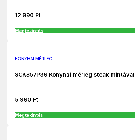
12 990
Ft
Megtekintés
KONYHAI MÉRLEG
SCKS57P39 Konyhai mérleg steak mintával
5 990
Ft
Megtekintés