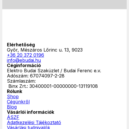
Elérhetőség
Győr, Mészáros Lőrinc u. 13, 9023
+36 20 372 0196
info@ebudai.hu
Céginformáció
Elektro Budai Szaküzlet / Budai Ferenc e.v.
Adószám: 67074097-2-28
Számlaszám:
‎ Binx Zrt.: 30400001-00000000-13119108
Rólunk
Shop
Cégünkről
Blog
Vásárlói információk
ÁSZF
Adatkezelési Tájékoztató
Vásárlási tudnivalók