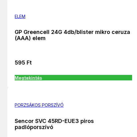
ELEM
GP Greencell 24G 4db/blister mikro ceruza
(AAA) elem
595
Ft
Megtekintés
PORZSÁKOS PORSZÍVÓ
Sencor SVC 45RD-EUE3 piros
padlóporszívó