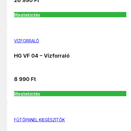
26 990
Ft
Megtekintés
VÍZFORRALÓ
HG VF 04 – Vízforraló
8 990
Ft
Megtekintés
FŰTŐPANEL KIEGÉSZÍTŐK