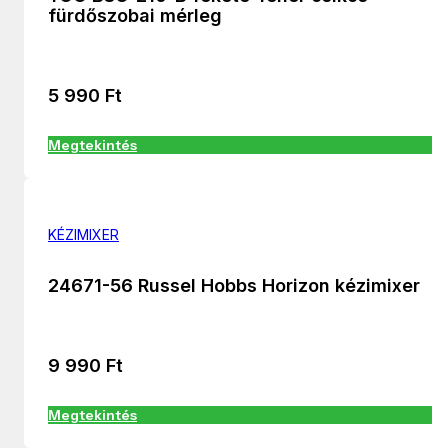
fürdőszobai mérleg
5 990
Ft
Megtekintés
KÉZIMIXER
24671-56 Russel Hobbs Horizon kézimixer
9 990
Ft
Megtekintés