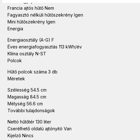
Kivitel Egyajtós
Francia ajtós hűtő Nem
Fagyasztó nélküli hűtőszekrény Igen
Mini hűtőszekrény Igen
Energia
Energiaosztály (A-G) F
Éves energiafogyasztás 113 kWh/év
Klíma osztály N-ST
Polcok
Hűtő polcok száma 3 db
Méretek
Szélesség 54.5 cm
Magasság 84.5 cm
Mélység 56.6 cm
További tulajdonságok
Nettó hűtőtér 130 liter
Cserélhető oldalú ajtónyitó Van
Kijelző Nincs