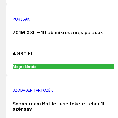
PORZSÁK
701M XXL – 10 db mikroszűrős porzsák
4 990
Ft
Megtekintés
SZÓDAGÉP TARTOZÉK
Sodastream Bottle Fuse fekete-fehér 1L
szénsav