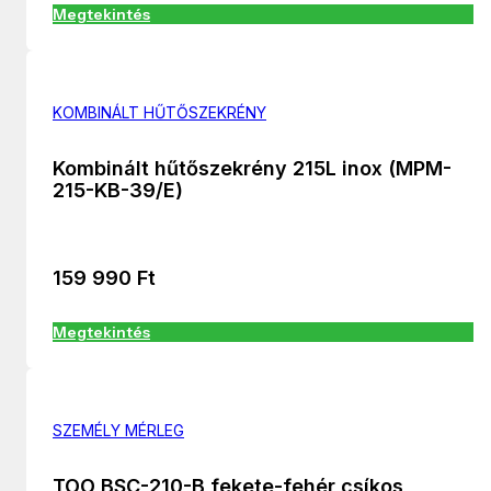
Megtekintés
KOMBINÁLT HŰTŐSZEKRÉNY
Kombinált hűtőszekrény 215L inox (MPM-
215-KB-39/E)
159 990
Ft
Megtekintés
SZEMÉLY MÉRLEG
TOO BSC-210-B fekete-fehér csíkos