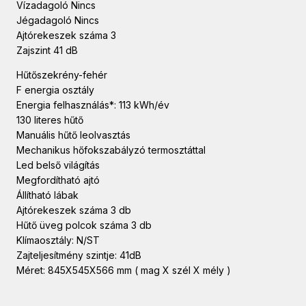
Vízadagoló Nincs
Jégadagoló Nincs
Ajtórekeszek száma 3
Zajszint 41 dB
Hűtőszekrény-fehér
F energia osztály
Energia felhasználás*: 113 kWh/év
130 literes hűtő
Manuális hűtő leolvasztás
Mechanikus hőfokszabályzó termosztáttal
Led belső világítás
Megfordítható ajtó
Állítható lábak
Ajtórekeszek száma 3 db
Hűtő üveg polcok száma 3 db
Klímaosztály: N/ST
Zajteljesítmény szintje: 41dB
Méret: 845X545X566 mm ( mag X szél X mély )