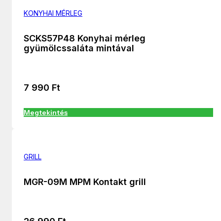
KONYHAI MÉRLEG
SCKS57P48 Konyhai mérleg
gyümölcssaláta mintával
7 990
Ft
Megtekintés
GRILL
MGR-09M MPM Kontakt grill