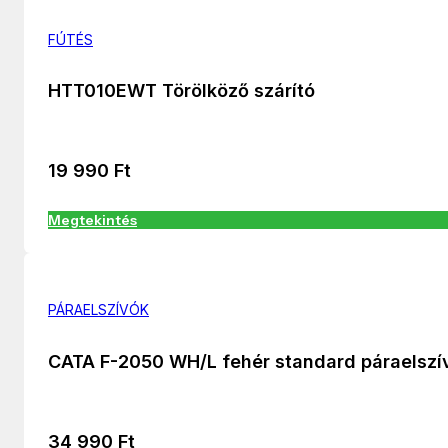
FÚTÉS
HTT010EWT Törölköző szárító
19 990
Ft
Megtekintés
PÁRAELSZÍVÓK
CATA F-2050 WH/L fehér standard páraelszí
34 990
Ft