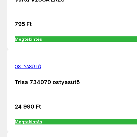
795
Ft
Megtekintés
OSTYASÜTŐ
Trisa 734070 ostyasütő
24 990
Ft
Megtekintés