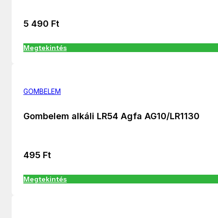
5 490
Ft
Megtekintés
GOMBELEM
Gombelem alkáli LR54 Agfa AG10/LR1130
495
Ft
Megtekintés