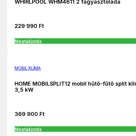
WHIRLPOOL WHM4611 2 fagyasztóláda
229 990
Ft
Megtekintés
MOBIL KLÍMA
HOME MOBILSPLIT12 mobil hűtő-fűtő split kl
3,5 kW
369 900
Ft
Megtekintés