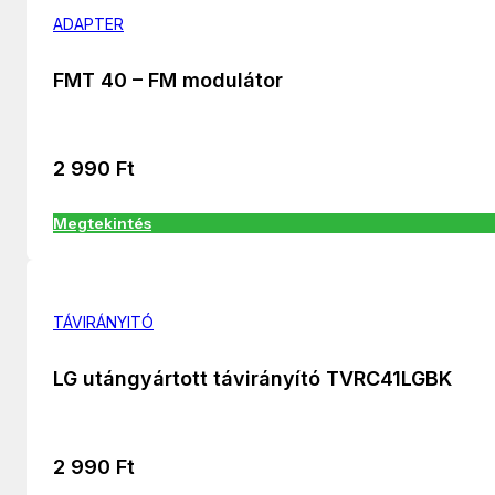
ADAPTER
FMT 40 – FM modulátor
2 990
Ft
Megtekintés
TÁVIRÁNYITÓ
LG utángyártott távirányító TVRC41LGBK
2 990
Ft