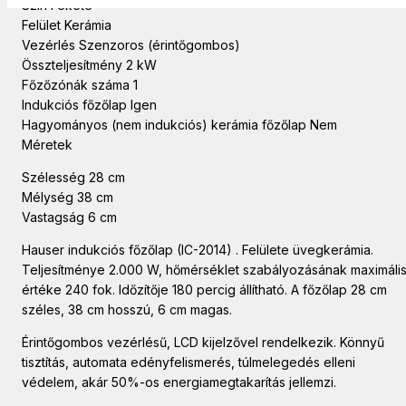
Szín Fekete
Felület Kerámia
Vezérlés Szenzoros (érintőgombos)
Összteljesítmény 2 kW
Főzőzónák száma 1
Indukciós főzőlap Igen
Hagyományos (nem indukciós) kerámia főzőlap Nem
Méretek
Szélesség 28 cm
Mélység 38 cm
Vastagság 6 cm
Hauser indukciós főzőlap (IC-2014) . Felülete üvegkerámia.
Teljesítménye 2.000 W, hőmérséklet szabályozásának maximáli
értéke 240 fok. Időzítője 180 percig állítható. A főzőlap 28 cm
széles, 38 cm hosszú, 6 cm magas.
Érintőgombos vezérlésű, LCD kijelzővel rendelkezik. Könnyű
tisztítás, automata edényfelismerés, túlmelegedés elleni
védelem, akár 50%-os energiamegtakarítás jellemzi.