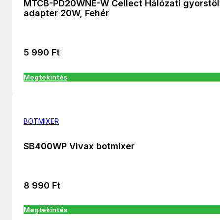
MTCB-PD20WNE-W Cellect Hálózati gyorstöl
adapter 20W, Fehér
5 990
Ft
Megtekintés
BOTMIXER
SB400WP Vivax botmixer
8 990
Ft
Megtekintés