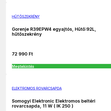
HŰTŐSZEKRÉNY
Gorenje R39EPW4 egyajtós, Hűtő:92L,
hűtőszekrény
72 990
Ft
Megtekintés
ELEKTROMOS ROVARCSAPDA
Somogyi Elektronic Elektromos beltéri
rovarcsapda, 11 W ( IK 250 )