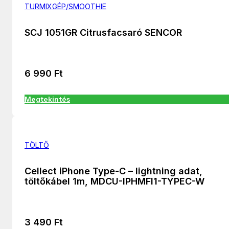
TURMIXGÉP/SMOOTHIE
SCJ 1051GR Citrusfacsaró SENCOR
6 990
Ft
Megtekintés
TÖLTŐ
Cellect iPhone Type-C – lightning adat,
töltőkábel 1m, MDCU-IPHMFI1-TYPEC-W
3 490
Ft