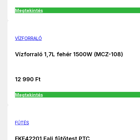
Megtekintés
VÍZFORRALÓ
Vízforraló 1,7L fehér 1500W (MCZ-108)
12 990
Ft
Megtekintés
FÚTÉS
FKF42201 Fali fűtőtest PTC