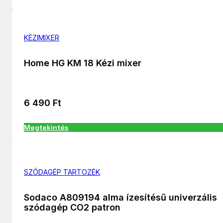
KÉZIMIXER
Home HG KM 18 Kézi mixer
6 490
Ft
Megtekintés
SZÓDAGÉP TARTOZÉK
Sodaco A809194 alma ízesítésű univerzális
szódagép CO2 patron