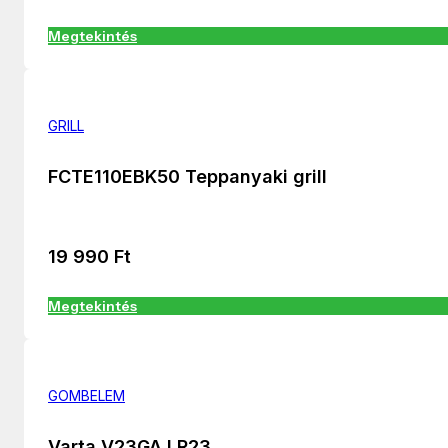
Megtekintés
GRILL
FCTE110EBK50 Teppanyaki grill
19 990
Ft
Megtekintés
GOMBELEM
Varta V23GA LR23