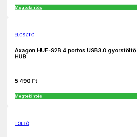
Megtekintés
ELOSZTÓ
Axagon HUE-S2B 4 portos USB3.0 gyorstöltő
HUB
5 490
Ft
Megtekintés
TÖLTŐ