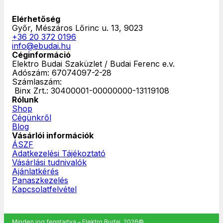
Elérhetőség
Győr, Mészáros Lőrinc u. 13, 9023
+36 20 372 0196
info@ebudai.hu
Céginformáció
Elektro Budai Szaküzlet / Budai Ferenc e.v.
Adószám: 67074097-2-28
Számlaszám:
‎ Binx Zrt.: 30400001-00000000-13119108
Rólunk
Shop
Cégünkről
Blog
Vásárlói információk
ÁSZF
Adatkezelési Tájékoztató
Vásárlási tudnivalók
Ajánlatkérés
Panaszkezelés
Kapcsolatfelvétel
Minden jog fenntartva – Elektro Budai, 2026©