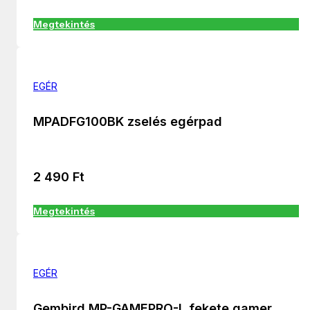
Megtekintés
EGÉR
MPADFG100BK zselés egérpad
2 490
Ft
Megtekintés
EGÉR
Gembird MP-GAMEPRO-L fekete gamer