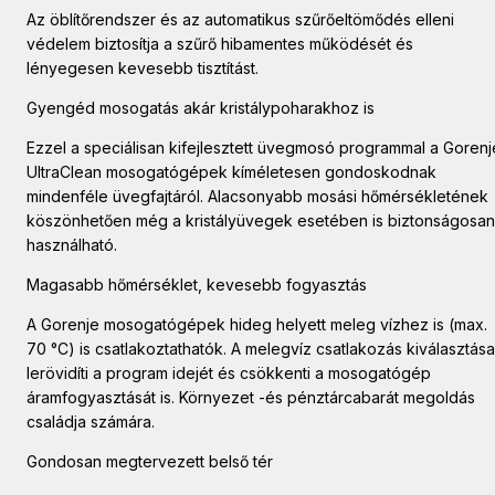
Az öblítőrendszer és az automatikus szűrőeltömődés elleni
védelem biztosítja a szűrő hibamentes működését és
lényegesen kevesebb tisztítást.
Gyengéd mosogatás akár kristálypoharakhoz is
Ezzel a speciálisan kifejlesztett üvegmosó programmal a Gorenj
UltraClean mosogatógépek kíméletesen gondoskodnak
mindenféle üvegfajtáról. Alacsonyabb mosási hőmérsékletének
köszönhetően még a kristályüvegek esetében is biztonságosan
használható.
Magasabb hőmérséklet, kevesebb fogyasztás
A Gorenje mosogatógépek hideg helyett meleg vízhez is (max.
70 °C) is csatlakoztathatók. A melegvíz csatlakozás kiválasztása
lerövidíti a program idejét és csökkenti a mosogatógép
áramfogyasztását is. Környezet -és pénztárcabarát megoldás
családja számára.
Gondosan megtervezett belső tér