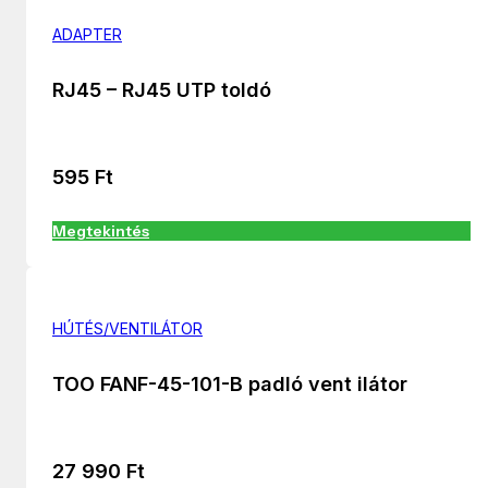
ADAPTER
RJ45 – RJ45 UTP toldó
595
Ft
Megtekintés
HÚTÉS/VENTILÁTOR
TOO FANF-45-101-B padló vent ilátor
27 990
Ft