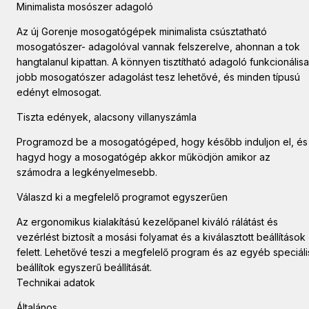
Minimalista mosószer adagoló
Az új Gorenje mosogatógépek minimalista csúsztatható
mosogatószer- adagolóval vannak felszerelve, ahonnan a tok
hangtalanul kipattan. A könnyen tisztítható adagoló funkcionális
jobb mosogatószer adagolást tesz lehetővé, és minden típusú
edényt elmosogat.
Tiszta edények, alacsony villanyszámla
Programozd be a mosogatógéped, hogy később induljon el, és
hagyd hogy a mosogatógép akkor működjön amikor az
számodra a legkényelmesebb.
Válaszd ki a megfelelő programot egyszerűen
Az ergonomikus kialakítású kezelőpanel kiváló rálátást és
vezérlést biztosít a mosási folyamat és a kiválasztott beállítások
felett. Lehetővé teszi a megfelelő program és az egyéb speciáli
beállítok egyszerű beállítását.
Technikai adatok
Általános