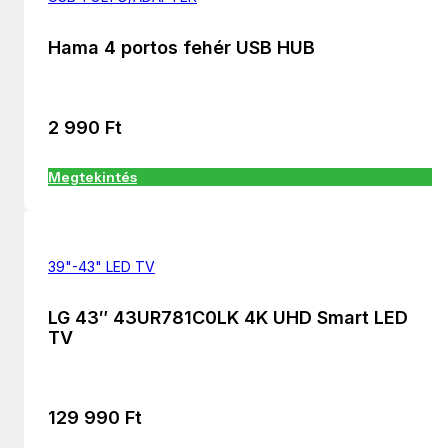
Hama 4 portos fehér USB HUB
2 990
Ft
Megtekintés
39"-43" LED TV
LG 43″ 43UR781C0LK 4K UHD Smart LED
TV
129 990
Ft