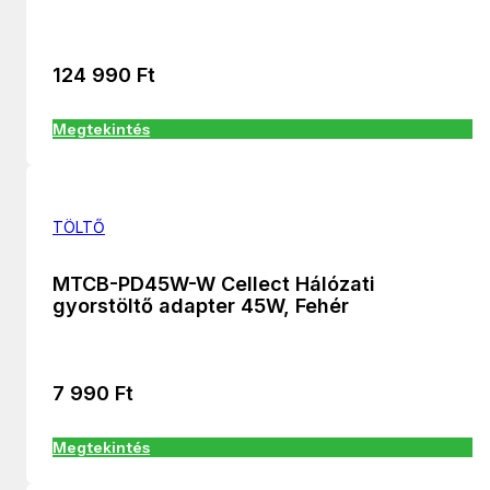
124 990
Ft
Megtekintés
TÖLTŐ
MTCB-PD45W-W Cellect Hálózati
gyorstöltő adapter 45W, Fehér
7 990
Ft
Megtekintés