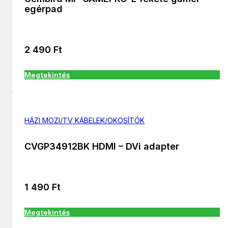
egérpad
2 490
Ft
Megtekintés
HÁZI MOZI/TV KÁBELEK/OKOSÍTÓK
CVGP34912BK HDMI – DVi adapter
1 490
Ft
Megtekintés