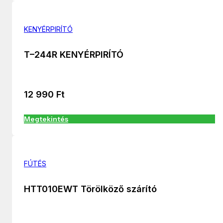
KENYÉRPIRÍTÓ
T–244R KENYÉRPIRÍTÓ
12 990
Ft
Megtekintés
FÚTÉS
HTT010EWT Törölköző szárító