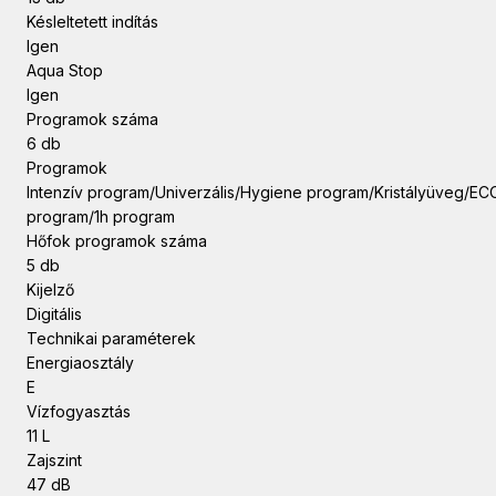
Késleltetett indítás
Igen
Aqua Stop
Igen
Programok száma
6 db
Programok
Intenzív program/Univerzális/Hygiene program/Kristályüveg/EC
program/1h program
Hőfok programok száma
5 db
Kijelző
Digitális
Technikai paraméterek
Energiaosztály
E
Vízfogyasztás
11 L
Zajszint
47 dB