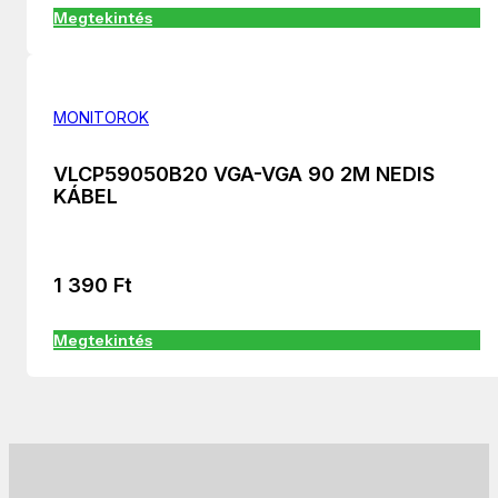
Megtekintés
MONITOROK
VLCP59050B20 VGA-VGA 90 2M NEDIS
KÁBEL
1 390
Ft
Megtekintés