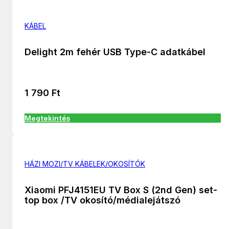
KÁBEL
Delight 2m fehér USB Type-C adatkábel
1 790
Ft
Megtekintés
HÁZI MOZI/TV KÁBELEK/OKOSÍTÓK
Xiaomi PFJ4151EU TV Box S (2nd Gen) set-
top box /TV okosító/médialejátszó