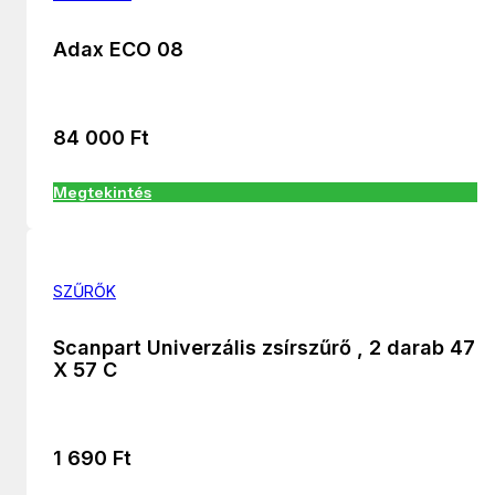
Adax ECO 08
84 000
Ft
Megtekintés
SZŰRŐK
Scanpart Univerzális zsírszűrő , 2 darab 47
X 57 C
1 690
Ft