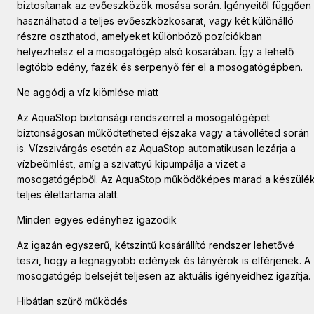
biztosítanak az evőeszközök mosása során. Igényeitől függően
használhatod a teljes evőeszközkosarat, vagy két különálló
részre oszthatod, amelyeket különböző pozíciókban
helyezhetsz el a mosogatógép alsó kosarában. Így a lehető
legtöbb edény, fazék és serpenyő fér el a mosogatógépben.
Ne aggódj a víz kiömlése miatt
Az AquaStop biztonsági rendszerrel a mosogatógépet
biztonságosan működtetheted éjszaka vagy a távolléted során
is. Vízszivárgás esetén az AquaStop automatikusan lezárja a
vízbeömlést, amíg a szivattyú kipumpálja a vizet a
mosogatógépből. Az AquaStop működőképes marad a készülé
teljes élettartama alatt.
Minden egyes edényhez igazodik
Az igazán egyszerű, kétszintű kosárállító rendszer lehetővé
teszi, hogy a legnagyobb edények és tányérok is elférjenek. A
mosogatógép belsejét teljesen az aktuális igényeidhez igazítja.
Hibátlan szűrő működés