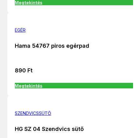
Megtekintés
EGÉR
Hama 54767 piros egérpad
890
Ft
Megtekintés
SZENDVICSSÜTŐ
HG SZ 04 Szendvics sütő