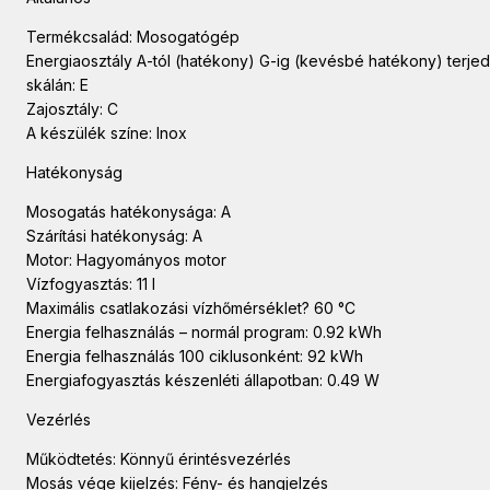
Termékcsalád: Mosogatógép
Energiaosztály A-tól (hatékony) G-ig (kevésbé hatékony) terje
skálán: E
Zajosztály: C
A készülék színe: Inox
Hatékonyság
Mosogatás hatékonysága: A
Szárítási hatékonyság: A
Motor: Hagyományos motor
Vízfogyasztás: 11 l
Maximális csatlakozási vízhőmérséklet? 60 °C
Energia felhasználás – normál program: 0.92 kWh
Energia felhasználás 100 ciklusonként: 92 kWh
Energiafogyasztás készenléti állapotban: 0.49 W
Vezérlés
Működtetés: Könnyű érintésvezérlés
Mosás vége kijelzés: Fény- és hangjelzés