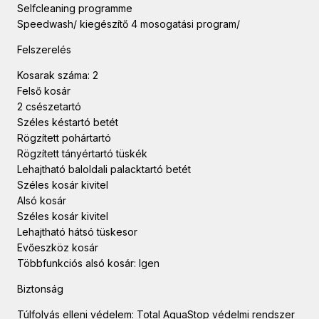
Selfcleaning programme
Speedwash/ kiegészítő 4 mosogatási program/
Felszerelés
Kosarak száma: 2
Felső kosár
2 csészetartó
Széles késtartó betét
Rögzített pohártartó
Rögzített tányértartó tüskék
Lehajtható baloldali palacktartó betét
Széles kosár kivitel
Alsó kosár
Széles kosár kivitel
Lehajtható hátsó tüskesor
Evőeszköz kosár
Többfunkciós alsó kosár: Igen
Biztonság
Túlfolyás elleni védelem: Total AquaStop védelmi rendszer