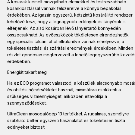
A kosarak kiemelt mozgatható elemekkel és testreszabható
kosárkiosztással vannak felszerelve a könnyű bepakolás
érdekében. Az igazán egyszerű, kétszintű kosárállító rendszer
lehetővé teszi, hogy a legnagyobb edények és tányérok is
elférjenek. Az alsó kosárban lévő tányértartó könnyedén
összecsukható. Az evőeszközök tökéletesen elrendezhetők
egy speciális tálcán, ahol elkülönítve vannak elhelyezve, a
tökéletes tisztítási és szárítási eredmények érdekében. Minden
részlet gondosan megtervezett a lehető legegyszerűbb kezelé
érdekében.
Energiát takarít meg
Ha ez ECO programot választod, a készülék alacsonyabb mosás
és öblítési hőmérsékletet használ, minimálisra csökkenti a
szükséges vízmennyiséget, miközben eltávolítja a
szennyeződéseket.
UltraClean mosogatógép 13 terítékkel. A rugalmas, személyre
szabható beltér egyszerű használatot és tökéletesen tiszta
edényeket biztosít.