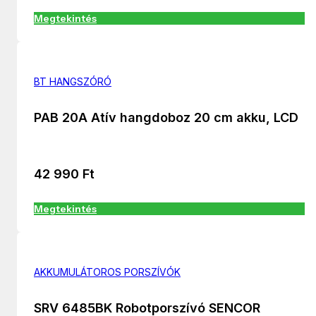
Megtekintés
BT HANGSZÓRÓ
PAB 20A Atív hangdoboz 20 cm akku, LCD
42 990
Ft
Megtekintés
AKKUMULÁTOROS PORSZÍVÓK
SRV 6485BK Robotporszívó SENCOR