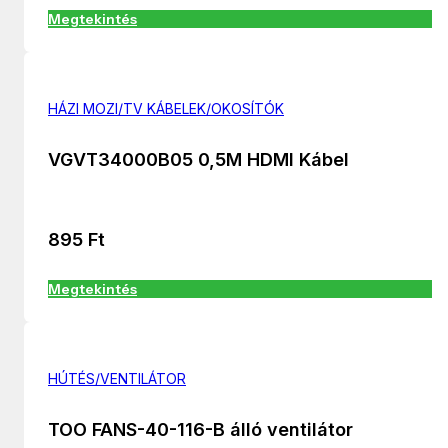
Megtekintés
HÁZI MOZI/TV KÁBELEK/OKOSÍTÓK
VGVT34000B05 0,5M HDMI Kábel
895
Ft
Megtekintés
HÚTÉS/VENTILÁTOR
TOO FANS-40-116-B álló ventilátor