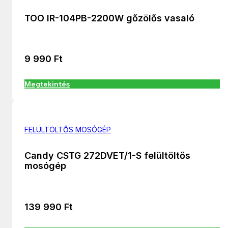
TOO IR-104PB-2200W gőzölős vasaló
9 990
Ft
Megtekintés
FELÜLTÖLTŐS MOSÓGÉP
Candy CSTG 272DVET/1-S felültöltős
mosógép
139 990
Ft