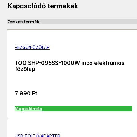
Kapcsolódó termékek
Összes termék
REZSÓ/FŐZŐLAP
TOO SHP-095SS-1000W inox elektromos
főzőlap
7 990
Ft
Megtekintés
USB TÖLTŐ/ADAPTER