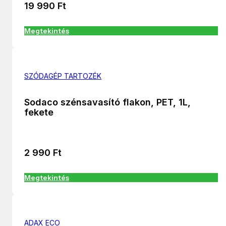
19 990
Ft
Megtekintés
SZÓDAGÉP TARTOZÉK
Sodaco szénsavasító flakon, PET, 1L,
fekete
2 990
Ft
Megtekintés
ADAX ECO