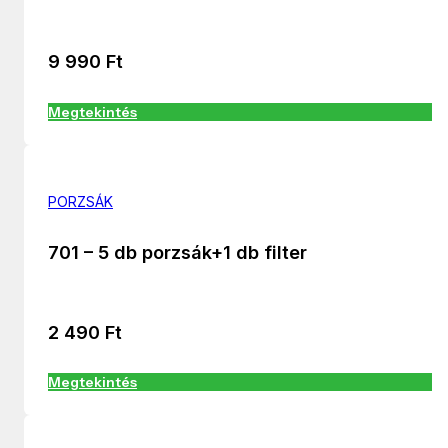
9 990
Ft
Megtekintés
PORZSÁK
701 – 5 db porzsák+1 db filter
2 490
Ft
Megtekintés