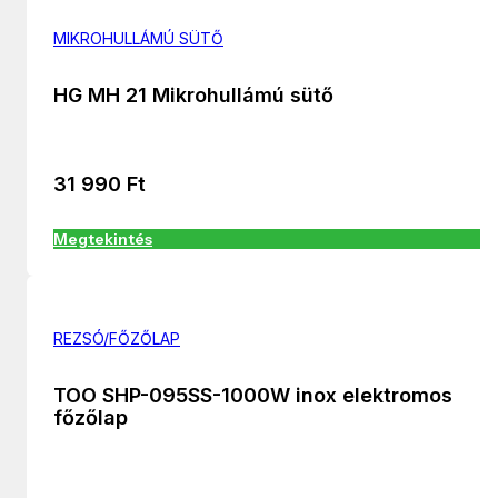
MIKROHULLÁMÚ SÜTŐ
HG MH 21 Mikrohullámú sütő
31 990
Ft
Megtekintés
REZSÓ/FŐZŐLAP
TOO SHP-095SS-1000W inox elektromos
főzőlap