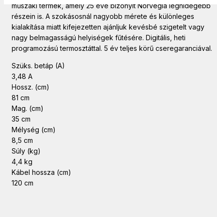
műszaki termék, amely 25 éve bizonyít Norvégia leghidegebb
részein is. A szokásosnál nagyobb mérete és különleges
kialakítása miatt kifejezetten ajánljuk kevésbé szigetelt vagy
nagy belmagasságú helyiségek fűtésére. Digitális, heti
programozású termosztáttal. 5 év teljes körű cseregaranciával.
Szüks. betáp (A)
3,48 A
Hossz. (cm)
81 cm
Mag. (cm)
35 cm
Mélység (cm)
8,5 cm
Súly (kg)
4,4 kg
Kábel hossza (cm)
120 cm