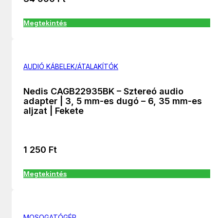
Megtekintés
AUDIÓ KÁBELEK/ÁTALAKÍTÓK
Nedis CAGB22935BK – Sztereó audio
adapter | 3, 5 mm-es dugó – 6, 35 mm-es
aljzat | Fekete
1 250
Ft
Megtekintés
MOSOGATÓGÉP