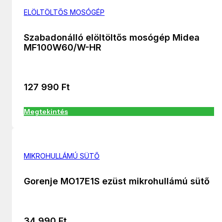
ELÖLTÖLTŐS MOSÓGÉP
Szabadonálló elöltöltős mosógép Midea
MF100W60/W-HR
127 990
Ft
Megtekintés
MIKROHULLÁMÚ SÜTŐ
Gorenje MO17E1S ezüst mikrohullámú sütő
34 990
Ft