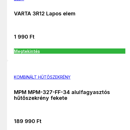
VARTA 3R12 Lapos elem
1 990
Ft
Megtekintés
KOMBINÁLT HŰTŐSZEKRÉNY
MPM MPM-327-FF-34 alulfagyasztós
hűtőszekrény fekete
189 990
Ft