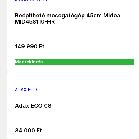
Beépíthető mosogatógép 45cm Midea
MID45S110-HR
149 990
Ft
Megtekintés
ADAX ECO
Adax ECO 08
84 000
Ft