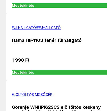
Megtekintés
FÜLHALLGATÓ/FEJHALLGATÓ
Hama Hk-1103 fehér fülhallgató
1 990
Ft
Megtekintés
ELÖLTÖLTŐS MOSÓGÉP
Gorenje WNHPI62SCS elöltöltős keskeny