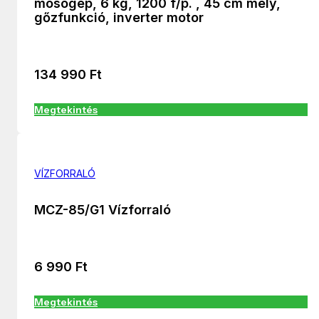
mosógép, 6 kg, 1200 f/p. , 45 cm mély,
gőzfunkció, inverter motor
134 990
Ft
Megtekintés
VÍZFORRALÓ
MCZ-85/G1 Vízforraló
6 990
Ft
Megtekintés