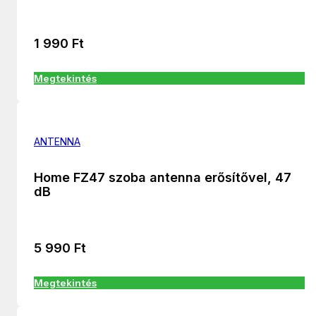
1 990
Ft
Megtekintés
ANTENNA
Home FZ47 szoba antenna erősítővel, 47
dB
5 990
Ft
Megtekintés