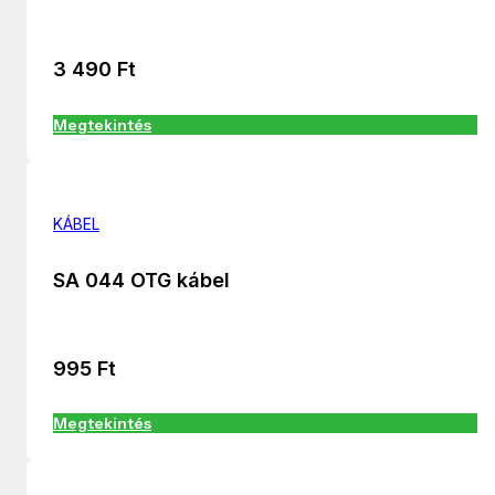
3 490
Ft
Megtekintés
KÁBEL
SA 044 OTG kábel
995
Ft
Megtekintés