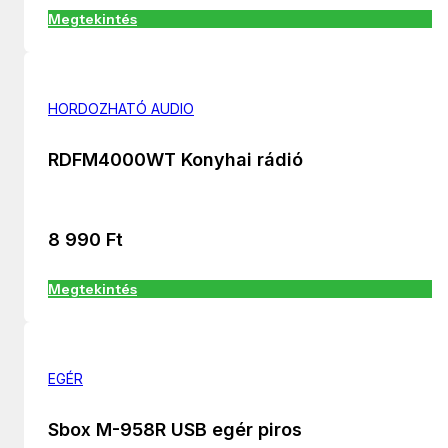
Megtekintés
HORDOZHATÓ AUDIO
RDFM4000WT Konyhai rádió
8 990
Ft
Megtekintés
EGÉR
Sbox M-958R USB egér piros