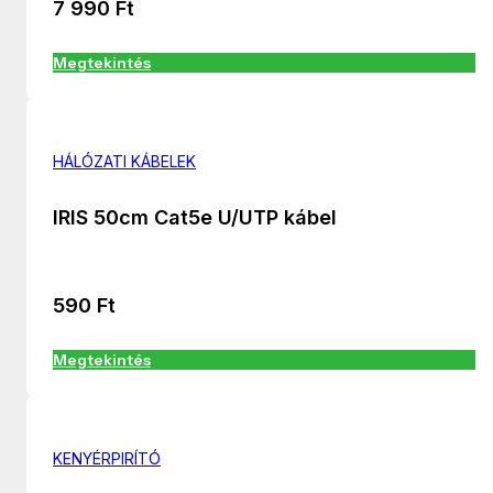
7 990
Ft
Megtekintés
HÁLÓZATI KÁBELEK
IRIS 50cm Cat5e U/UTP kábel
590
Ft
Megtekintés
KENYÉRPIRÍTÓ