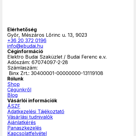
Elérhetőség
Győr, Mészáros Lőrinc u. 13, 9023
+36 20 372 0196
info@ebudai.hu
Céginformáció
Elektro Budai Szaküzlet / Budai Ferenc e.v.
Adószám: 67074097-2-28
Számlaszám:
‎ Binx Zrt.: 30400001-00000000-13119108
Rólunk
Shop
Cégünkről
Blog
Vásárlói információk
ÁSZF
Adatkezelési Tájékoztató
Vásárlási tudnivalók
Ajánlatkérés
Panaszkezelés
Kapcsolatfelvétel