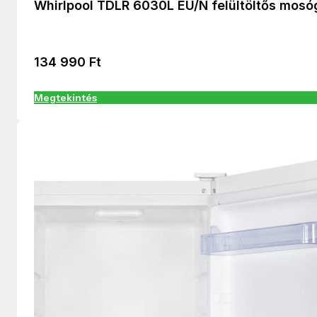
Whirlpool TDLR 6030L EU/N felültöltős mos
134 990
Ft
Megtekintés