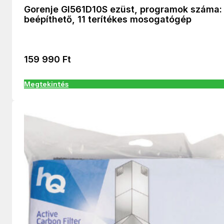
Gorenje GI561D10S ezüst, programok száma: 
beépíthető, 11 terítékes mosogatógép
159 990
Ft
Megtekintés