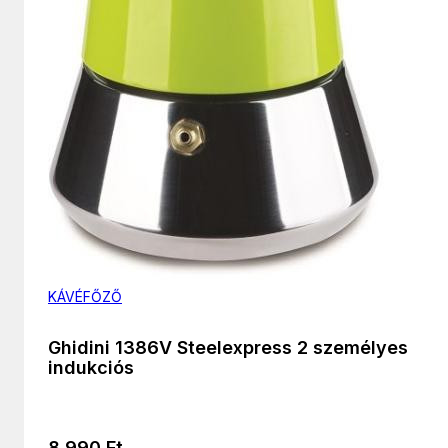
KÁVÉFŐZŐ
Ghidini 1386V Steelexpress 2 személyes
indukciós
8 990
Ft