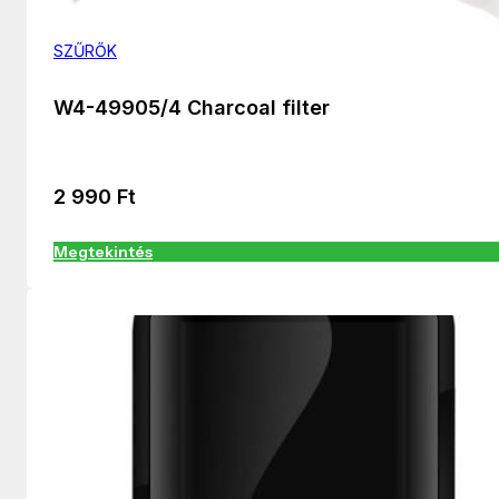
SZŰRŐK
W4-49905/4 Charcoal filter
2 990
Ft
Megtekintés