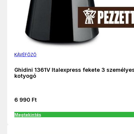
KÁVÉFŐZŐ
Ghidini 1361V Italexpress fekete 3 személye
kotyogó
6 990
Ft
Megtekintés