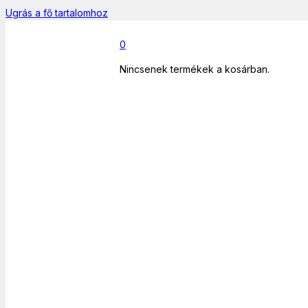
Ugrás a fő tartalomhoz
0
Nincsenek termékek a kosárban.
Főoldal
/
Audió
/
Hangfalszett
/
Genius SP-HF180 fekete hangszóró