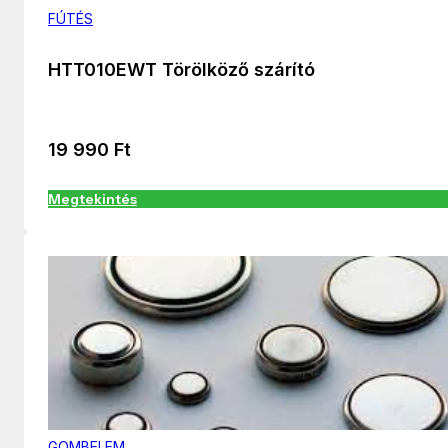
FÚTÉS
HTT010EWT Törölköző szárító
19 990
Ft
Megtekintés
GOMBELEM