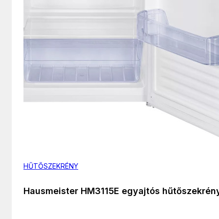
HŰTŐSZEKRÉNY
Hausmeister HM3115E egyajtós hűtőszekrén