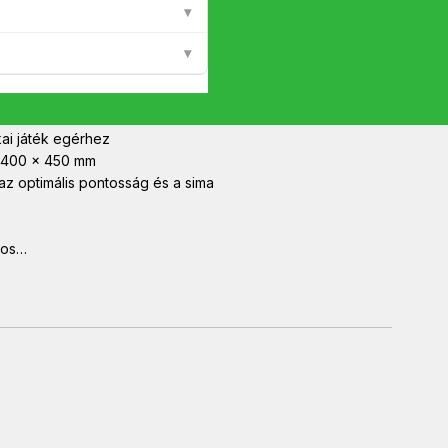
▾
▾
játékosoknak!
kai játék egérhez
e 400 x 450 mm
 az optimális pontosság és a sima
ékos…