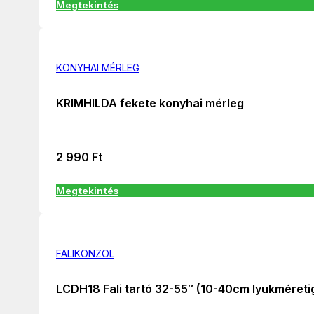
Megtekintés
KONYHAI MÉRLEG
KRIMHILDA fekete konyhai mérleg
2 990
Ft
Megtekintés
FALIKONZOL
LCDH18 Fali tartó 32-55″ (10-40cm lyukméreti