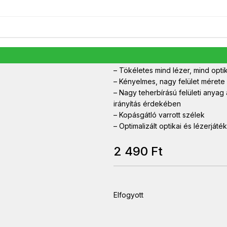
Szélesség 450 mm
Mélység 400 mm
Magasság 3 mm
Csuklótámasz Nincs
Professzionális sorozat – valódi 
– Tökéletes mind lézer, mind opti
– Kényelmes, nagy felület méret
– Nagy teherbírású felületi anyag
irányítás érdekében
– Kopásgátló varrott szélek
– Optimalizált optikai és lézerját
2 490
Ft
Elfogyott