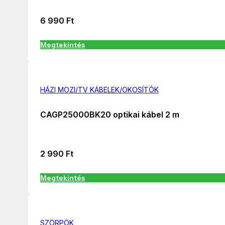
6 990
Ft
Megtekintés
HÁZI MOZI/TV KÁBELEK/OKOSÍTÓK
CAGP25000BK20 optikai kábel 2 m
2 990
Ft
Megtekintés
SZÖRPÖK