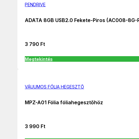
PENDRIVE
ADATA 8GB USB2.0 Fekete-Piros (AC008-8G-R
3 790
Ft
Megtekintés
VÁUUMOS FÓLIA HEGESZTŐ
MPZ-A01 Fólia fóliahegesztőhöz
3 990
Ft