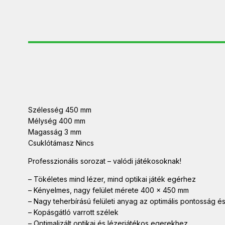
Szélesség 450 mm
Mélység 400 mm
Magasság 3 mm
Csuklótámasz Nincs
Professzionális sorozat – valódi játékosoknak!
– Tökéletes mind lézer, mind optikai játék egérhez
– Kényelmes, nagy felület mérete 400 x 450 mm
– Nagy teherbírású felületi anyag az optimális pontosság é
– Kopásgátló varrott szélek
– Optimalizált optikai és lézerjátékos egerekhez