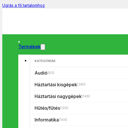
Ugrás a fő tartalomhoz
Termékek
KATEGÓRIÁK
Főoldal
/
Informatika
/
Egér
/
Gembird MP-GAMEPRO-L fekete 
Audió
(65)
Háztartási kisgépek
(381)
Háztartási nagygépek
(146)
Hűtés/fűtés
(120)
Informatika
(144)