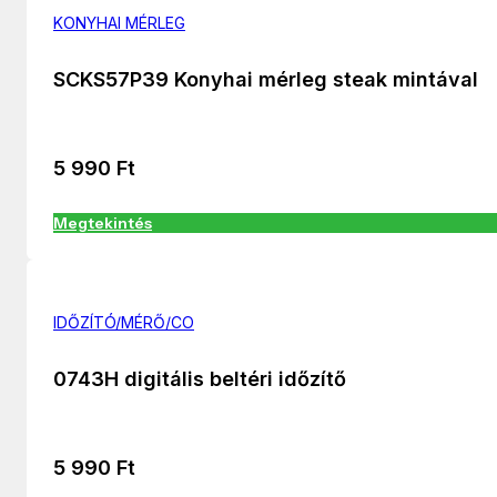
KONYHAI MÉRLEG
SCKS57P39 Konyhai mérleg steak mintával
5 990
Ft
Megtekintés
IDŐZÍTÓ/MÉRŐ/CO
0743H digitális beltéri időzítő
5 990
Ft