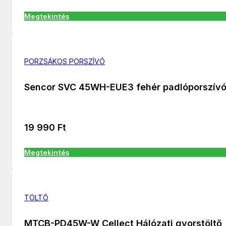
Megtekintés
PORZSÁKOS PORSZÍVÓ
Sencor SVC 45WH-EUE3 fehér padlóporszív
19 990
Ft
Megtekintés
TÖLTŐ
MTCB-PD45W-W Cellect Hálózati gyorstöltő