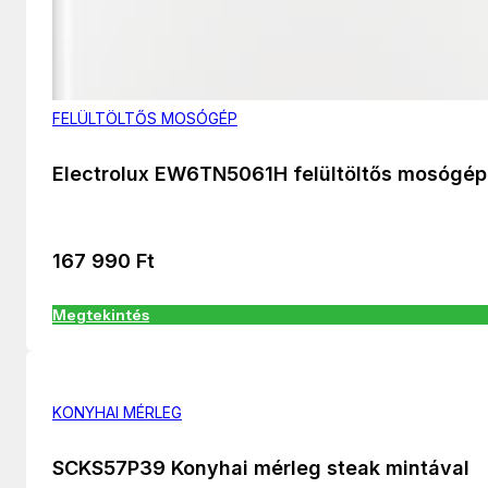
FELÜLTÖLTŐS MOSÓGÉP
Electrolux EW6TN5061H felültöltős mosógép
167 990
Ft
Megtekintés
KONYHAI MÉRLEG
SCKS57P39 Konyhai mérleg steak mintával