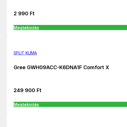
2 990
Ft
Megtekintés
SPLIT KLÍMA
Gree GWH09ACC-K6DNA1F Comfort X
249 900
Ft
Megtekintés