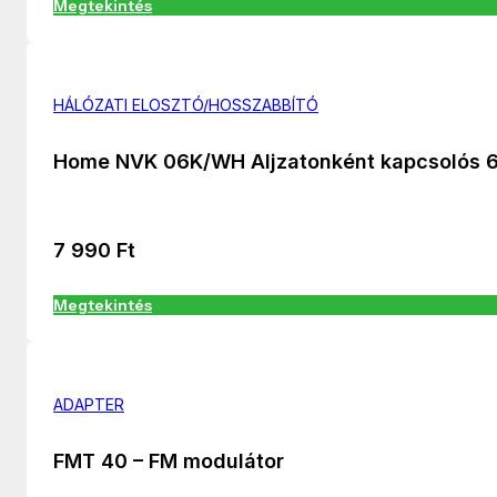
Megtekintés
HÁLÓZATI ELOSZTÓ/HOSSZABBÍTÓ
Home NVK 06K/WH Aljzatonként kapcsolós 
7 990
Ft
Megtekintés
ADAPTER
FMT 40 – FM modulátor