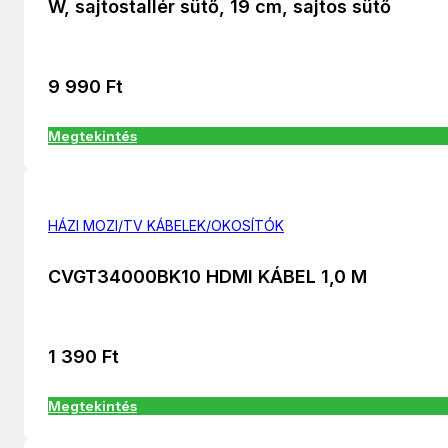
W, sajtostallér sütő, 19 cm, sajtos sütő
9 990
Ft
Megtekintés
HÁZI MOZI/TV KÁBELEK/OKOSÍTÓK
CVGT34000BK10 HDMI KÁBEL 1,0 M
1 390
Ft
Megtekintés