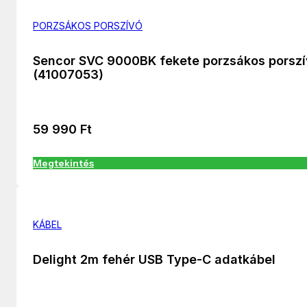
PORZSÁKOS PORSZÍVÓ
Sencor SVC 9000BK fekete porzsákos porsz
(41007053)
59 990
Ft
Megtekintés
KÁBEL
Delight 2m fehér USB Type-C adatkábel