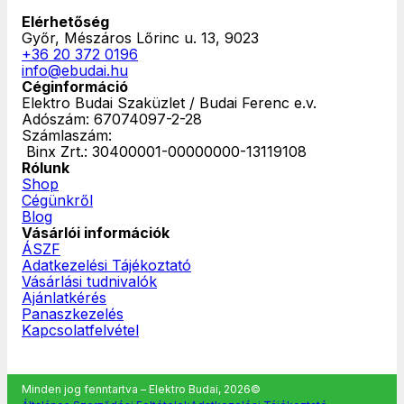
Elérhetőség
Győr, Mészáros Lőrinc u. 13, 9023
+36 20 372 0196
info@ebudai.hu
Céginformáció
Elektro Budai Szaküzlet / Budai Ferenc e.v.
Adószám: 67074097-2-28
Számlaszám:
‎ Binx Zrt.: 30400001-00000000-13119108
Rólunk
Shop
Cégünkről
Blog
Vásárlói információk
ÁSZF
Adatkezelési Tájékoztató
Vásárlási tudnivalók
Ajánlatkérés
Panaszkezelés
Kapcsolatfelvétel
Minden jog fenntartva – Elektro Budai, 2026©