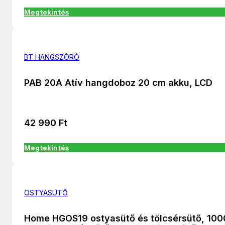
Megtekintés
BT HANGSZÓRÓ
PAB 20A Atív hangdoboz 20 cm akku, LCD
42 990
Ft
Megtekintés
OSTYASÜTŐ
Home HGOS19 ostyasütő és tölcsérsütő, 100