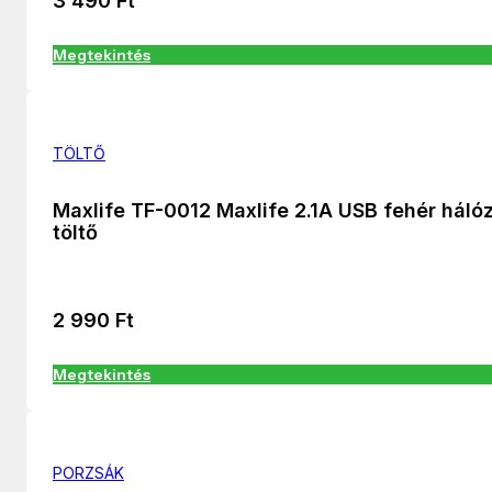
3 490
Ft
Megtekintés
TÖLTŐ
Maxlife TF-0012 Maxlife 2.1A USB fehér hálóz
töltő
2 990
Ft
Megtekintés
PORZSÁK