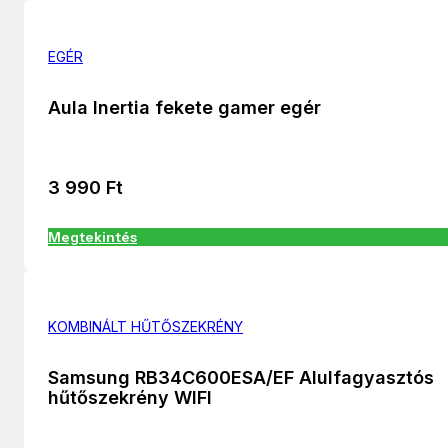
EGÉR
Aula Inertia fekete gamer egér
3 990
Ft
Megtekintés
KOMBINÁLT HŰTŐSZEKRÉNY
Samsung RB34C600ESA/EF Alulfagyasztós
hűtőszekrény WIFI