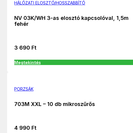
HÁLÓZATI ELOSZTÓ/HOSSZABBÍTÓ
NV 03K/WH 3-as elosztó kapcsolóval, 1,5m
fehér
3 690
Ft
Megtekintés
PORZSÁK
703M XXL – 10 db mikroszűrős
4 990
Ft