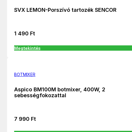
SVX LEMON-Porszívó tartozék SENCOR
1 490
Ft
Megtekintés
BOTMIXER
Aspico BM100M botmixer, 400W, 2
sebességfokozattal
7 990
Ft