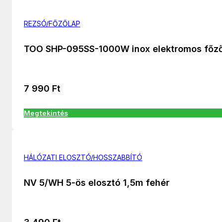
REZSÓ/FŐZŐLAP
TOO SHP-095SS-1000W inox elektromos főz
7 990
Ft
Megtekintés
HÁLÓZATI ELOSZTÓ/HOSSZABBÍTÓ
NV 5/WH 5-ös elosztó 1,5m fehér