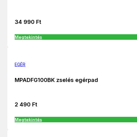
34 990
Ft
Megtekintés
EGÉR
MPADFG100BK zselés egérpad
2 490
Ft
Megtekintés