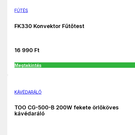
FÚTÉS
FK330 Konvektor Fűtőtest
16 990
Ft
Megtekintés
KÁVÉDARÁLÓ
TOO CG-500-B 200W fekete örlőköves
kávédaráló