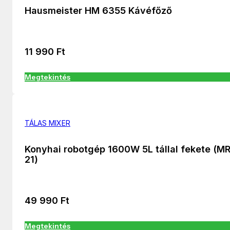
Hausmeister HM 6355 Kávéfőző
11 990
Ft
Megtekintés
TÁLAS MIXER
Konyhai robotgép 1600W 5L tállal fekete (M
21)
49 990
Ft
Megtekintés