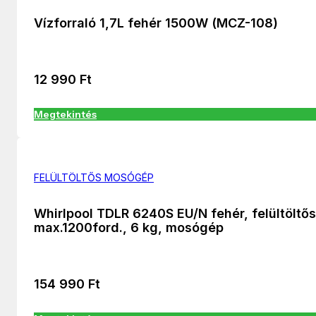
Vízforraló 1,7L fehér 1500W (MCZ-108)
12 990
Ft
Megtekintés
FELÜLTÖLTŐS MOSÓGÉP
Whirlpool TDLR 6240S EU/N fehér, felültöltős
max.1200ford., 6 kg, mosógép
154 990
Ft