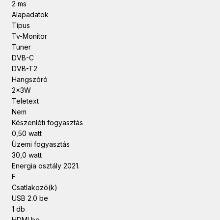
2 ms
Alapadatok
Típus
Tv-Monitor
Tuner
DVB-C
DVB-T2
Hangszóró
2x3W
Teletext
Nem
Készenléti fogyasztás
0,50 watt
Üzemi fogyasztás
30,0 watt
Energia osztály 2021.
F
Csatlakozó(k)
USB 2.0 be
1 db
HDMI be