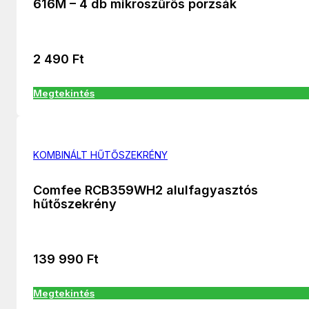
616M – 4 db mikroszűrős porzsák
2 490
Ft
Megtekintés
KOMBINÁLT HŰTŐSZEKRÉNY
Comfee RCB359WH2 alulfagyasztós
hűtőszekrény
139 990
Ft
Megtekintés