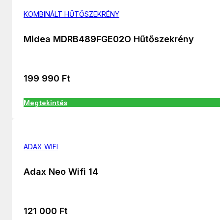
KOMBINÁLT HŰTŐSZEKRÉNY
Midea MDRB489FGE02O Hűtőszekrény
199 990
Ft
Megtekintés
ADAX WIFI
Adax Neo Wifi 14
121 000
Ft