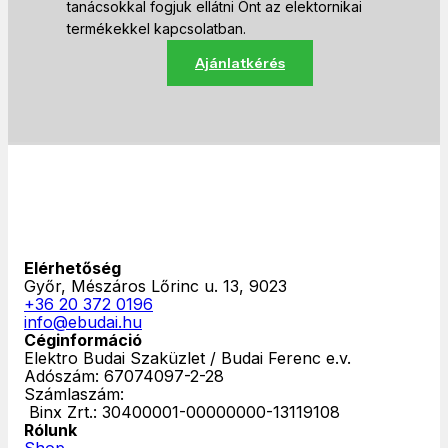
tanácsokkal fogjuk ellátni Önt az elektornikai
termékekkel kapcsolatban.
Ajánlatkérés
Elérhetőség
Győr, Mészáros Lőrinc u. 13, 9023
+36 20 372 0196
info@ebudai.hu
Céginformáció
Elektro Budai Szaküzlet / Budai Ferenc e.v.
Adószám: 67074097-2-28
Számlaszám:
‎ Binx Zrt.: 30400001-00000000-13119108
Rólunk
Shop