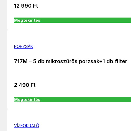
12 990
Ft
Megtekintés
PORZSÁK
717M – 5 db mikroszűrős porzsák+1 db filter
2 490
Ft
Megtekintés
VÍZFORRALÓ