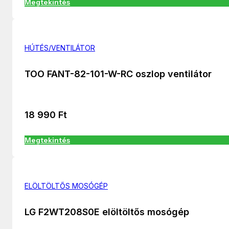
Megtekintés
HÚTÉS/VENTILÁTOR
TOO FANT-82-101-W-RC oszlop ventilátor
18 990
Ft
Megtekintés
ELÖLTÖLTŐS MOSÓGÉP
LG F2WT208S0E elöltöltős mosógép