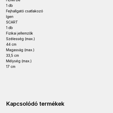
1 db
Fejhallgató csatlakozó
Igen
SCART
1 db
Fizikai jellemzők
Szélesség (max.)
44 cm
Magasság (max.)
33,5 cm
Mélység (max.)
17 cm
Kapcsolódó termékek