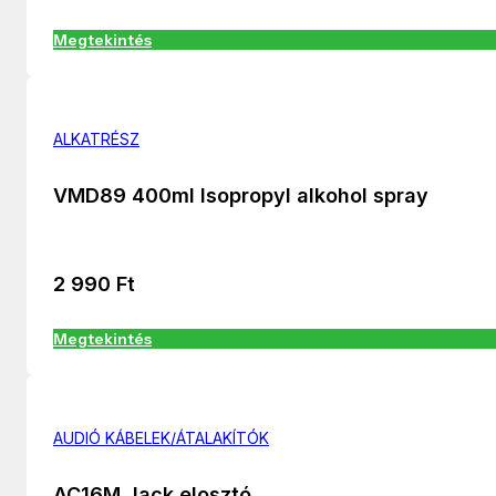
Megtekintés
ALKATRÉSZ
VMD89 400ml Isopropyl alkohol spray
2 990
Ft
Megtekintés
AUDIÓ KÁBELEK/ÁTALAKÍTÓK
AC16M Jack elosztó