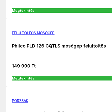
Megtekintés
FELÜLTÖLTŐS MOSÓGÉP
Philco PLD 126 CQTLS mosógép felültöltős
149 990
Ft
Megtekintés
PORZSÁK