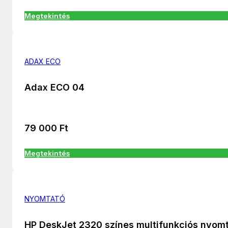
Megtekintés
ADAX ECO
Adax ECO 04
79 000
Ft
Megtekintés
NYOMTATÓ
HP DeskJet 2320 színes multifunkciós nyom