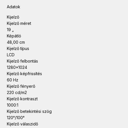
Adatok
Kijelző
Kijelző méret
19 „
Képátló
48,00 cm
Kijelző típus
LCD
Kijelző felbontás
1280×1024
Kijelző képfrissítés
60 Hz
Kijelző fényerő
220 cd/m2
Kijelző kontraszt
1000:1
Kijelző betekintési szög
120°/100°
Kijelző válaszidő