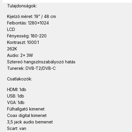
Tulajdonságok:
Kijelző méret: 19” / 48 cm
Felbontás: 1280×1024
LCD
Fényesség: 180-220
Kontraszt: 1000:1
262K
Audio: 2x 3W
Sztereó hangszínszabályozó hatás
Tunerek: DVB-T2/DVB-C
Csatlakozók:
HDMI: 1db
USB: 1db
VGA: 1db
Fülhallgató kimenet
Coax digital kimenet
3,5 jack audio bemenet
Scart: van