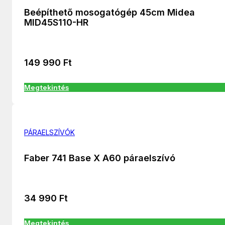
Beépíthető mosogatógép 45cm Midea
MID45S110-HR
149 990
Ft
Megtekintés
PÁRAELSZÍVÓK
Faber 741 Base X A60 páraelszívó
34 990
Ft
Megtekintés