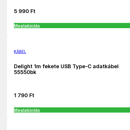
5 990
Ft
Megtekintés
KÁBEL
Delight 1m fekete USB Type-C adatkábel
55550bk
1 790
Ft
Megtekintés