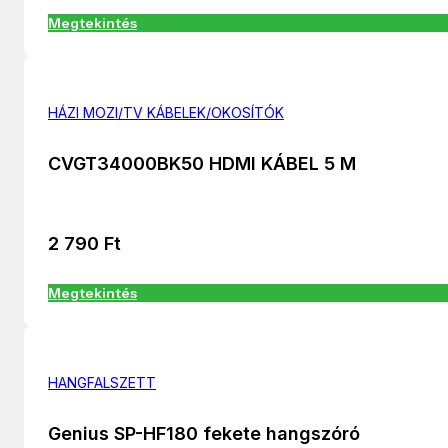
Megtekintés
HÁZI MOZI/TV KÁBELEK/OKOSÍTÓK
CVGT34000BK50 HDMI KÁBEL 5 M
2 790
Ft
Megtekintés
HANGFALSZETT
Genius SP-HF180 fekete hangszóró