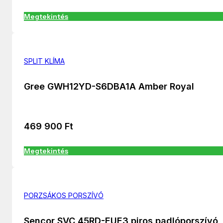
Megtekintés
SPLIT KLÍMA
Gree GWH12YD-S6DBA1A Amber Royal
469 900
Ft
Megtekintés
PORZSÁKOS PORSZÍVÓ
Sencor SVC 45RD-EUE3 piros padlóporszívó