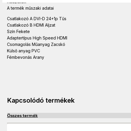
Részletek
A termék műszaki adatai
Csatlakozó A DVI-D 24+1p Tűs
Csatlakozó B HDMI Aljzat
Szín Fekete
Adaptertípus High Speed HDMI
Csomagolás Műanyag Zacskó
Külső anyag PVC
Fémbevonás Arany
Kapcsolódó termékek
Összes termék