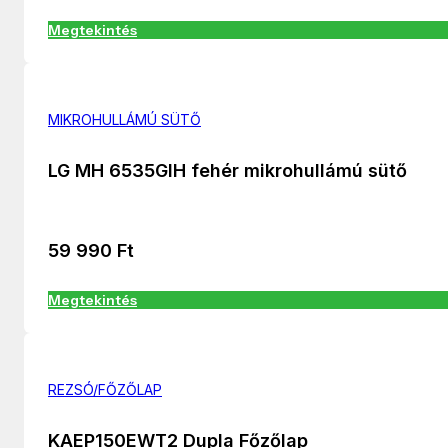
Megtekintés
MIKROHULLÁMÚ SÜTŐ
LG MH 6535GIH fehér mikrohullámú sütő
59 990
Ft
Megtekintés
REZSÓ/FŐZŐLAP
KAEP150EWT2 Dupla Főzőlap