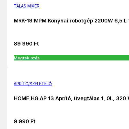
TÁLAS MIXER
MRK-19 MPM Konyhai robotgép 2200W 6,5 L 
89 990
Ft
Megtekintés
APRÍTÓ/SZELETELŐ
HOME HG AP 13 Aprító, üvegtálas 1, 0L, 320
9 990
Ft