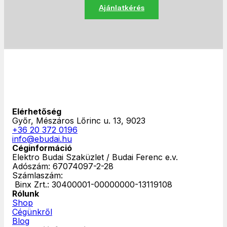
Ajánlatkérés
Elérhetőség
Győr, Mészáros Lőrinc u. 13, 9023
+36 20 372 0196
info@ebudai.hu
Céginformáció
Elektro Budai Szaküzlet / Budai Ferenc e.v.
Adószám: 67074097-2-28
Számlaszám:
‎ Binx Zrt.: 30400001-00000000-13119108
Rólunk
Shop
Cégünkről
Blog