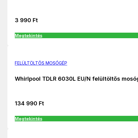
3 990
Ft
Megtekintés
FELÜLTÖLTŐS MOSÓGÉP
Whirlpool TDLR 6030L EU/N felültöltős mos
134 990
Ft
Megtekintés