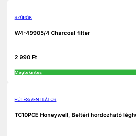
SZŰRŐK
W4-49905/4 Charcoal filter
2 990
Ft
Megtekintés
HÚTÉS/VENTILÁTOR
TC10PCE Honeywell, Beltéri hordozható légh