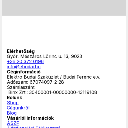
Elérhetőség
Győr, Mészáros Lőrinc u. 13, 9023
+36 20 372 0196
info@ebudai.hu
Céginformáció
Elektro Budai Szaküzlet / Budai Ferenc e.v.
Adószám: 67074097-2-28
Számlaszám:
‎ Binx Zrt.: 30400001-00000000-13119108
Rólunk
Shop
Cégünkről
Blog
Vásárlói információk
ÁSZF