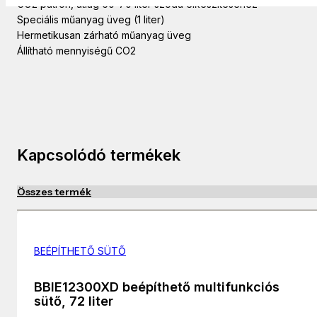
CO2 patron, átlag 60-70 liter szóda elkészítéséhez
Speciális műanyag üveg (1 liter)
Hermetikusan zárható műanyag üveg
Állítható mennyiségű CO2
Kapcsolódó termékek
Összes termék
BEÉPÍTHETŐ SÜTŐ
BBIE12300XD beépíthető multifunkciós
sütő, 72 liter