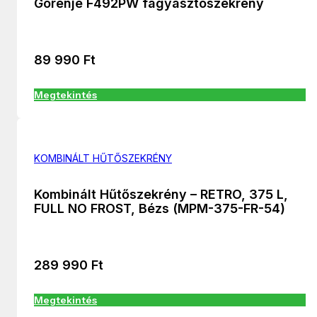
Gorenje F492PW fagyasztószekrény
89 990
Ft
Megtekintés
KOMBINÁLT HŰTŐSZEKRÉNY
Kombinált Hűtőszekrény – RETRO, 375 L,
FULL NO FROST, Bézs (MPM-375-FR-54)
289 990
Ft
Megtekintés