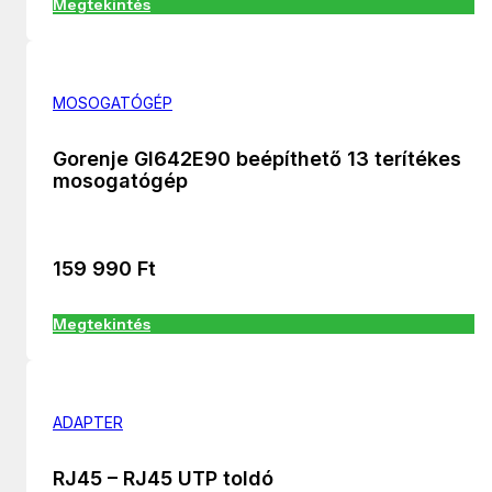
Megtekintés
MOSOGATÓGÉP
Gorenje GI642E90 beépíthető 13 terítékes
mosogatógép
159 990
Ft
Megtekintés
ADAPTER
RJ45 – RJ45 UTP toldó