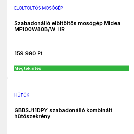
ELÖLTÖLTŐS MOSÓGÉP
Szabadonálló elöltöltős mosógép Midea
MF100W80B/W-HR
159 990
Ft
Megtekintés
HŰTŐK
GBBSJ11DPY szabadonálló kombinált
hűtőszekrény