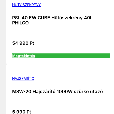
HŰTŐSZEKRÉNY
PSL 40 EW CUBE Hűtőszekrény 40L
PHILCO
54 990
Ft
Megtekintés
HAJSZÁRÍTÓ
MSW-20 Hajszárító 1000W szürke utazó
5 990
Ft