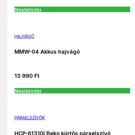
Megtekintés
HAJVÁGÓ
MMW-04 Akkus hajvágó
13 990
Ft
Megtekintés
PÁRAELSZÍVÓK
HCP-61310I Beko kürtős páraelszívó