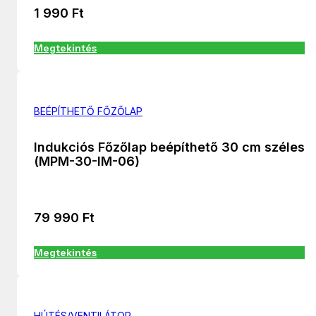
1 990
Ft
Megtekintés
BEÉPÍTHETŐ FŐZŐLAP
Indukciós Főzőlap beépíthető 30 cm széles
(MPM-30-IM-06)
79 990
Ft
Megtekintés
HÚTÉS/VENTILÁTOR