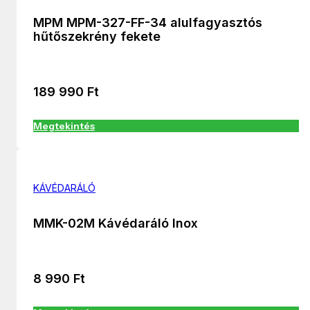
MPM MPM-327-FF-34 alulfagyasztós
hűtőszekrény fekete
189 990
Ft
Megtekintés
KÁVÉDARÁLÓ
MMK-02M Kávédaráló Inox
8 990
Ft