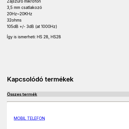
Zajszűrő mikrofon
3,5 mm csatlakozó
20Hz~20KHz
32ohms
105dB +/- 3dB (at 1000Hz)
Így is ismerheti: HS 28, HS28
Kapcsolódó termékek
Összes termék
MOBIL TELEFON