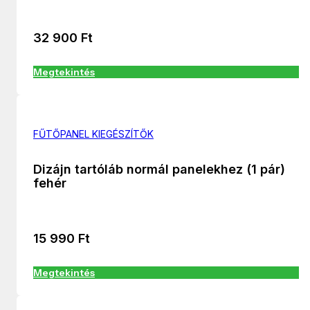
32 900
Ft
Megtekintés
FŰTŐPANEL KIEGÉSZÍTŐK
Dizájn tartóláb normál panelekhez (1 pár)
fehér
15 990
Ft
Megtekintés