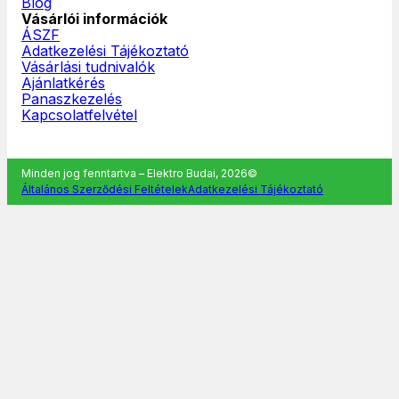
Blog
Vásárlói információk
ÁSZF
Adatkezelési Tájékoztató
Vásárlási tudnivalók
Ajánlatkérés
Panaszkezelés
Kapcsolatfelvétel
Minden jog fenntartva – Elektro Budai, 2026©
Általános Szerződési Feltételek
Adatkezelési Tájékoztató