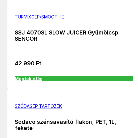
TURMIXGÉP/SMOOTHIE
SSJ 4070SL SLOW JUICER Gyümölcsp.
SENCOR
42 990
Ft
Megtekintés
SZÓDAGÉP TARTOZÉK
Sodaco szénsavasító flakon, PET, 1L,
fekete