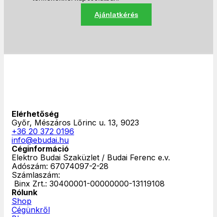
Ajánlatkérés
Elérhetőség
Győr, Mészáros Lőrinc u. 13, 9023
+36 20 372 0196
info@ebudai.hu
Céginformáció
Elektro Budai Szaküzlet / Budai Ferenc e.v.
Adószám: 67074097-2-28
Számlaszám:
‎ Binx Zrt.: 30400001-00000000-13119108
Rólunk
Shop
Cégünkről