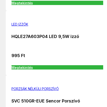
Megtekintés
LED IZZÓK
HQLE27A603P04 LED 9,5W izzó
995
Ft
Megtekintés
PORZSÁK NÉLKÜLI PORSZÍVÓ
SVC 510GR-EUE Sencor Porszívó