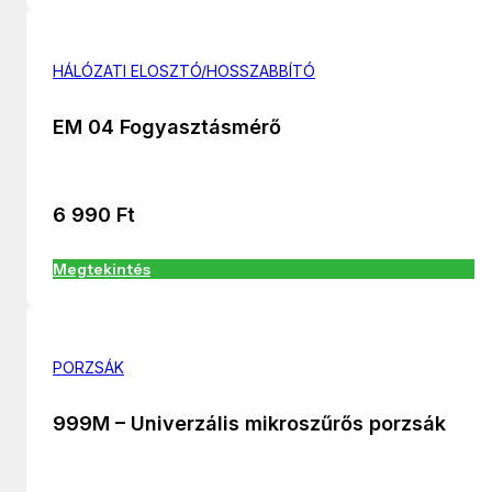
HÁLÓZATI ELOSZTÓ/HOSSZABBÍTÓ
EM 04 Fogyasztásmérő
6 990
Ft
Megtekintés
PORZSÁK
999M – Univerzális mikroszűrős porzsák