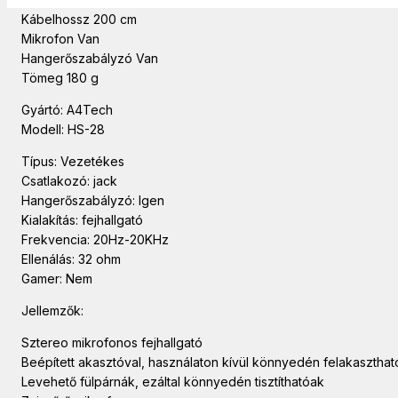
Kábelhossz 200 cm
Mikrofon Van
Hangerőszabályzó Van
Tömeg 180 g
Gyártó: A4Tech
Modell: HS-28
Típus: Vezetékes
Csatlakozó: jack
Hangerőszabályzó: Igen
Kialakítás: fejhallgató
Frekvencia: 20Hz-20KHz
Ellenálás: 32 ohm
Gamer: Nem
Jellemzők:
Sztereo mikrofonos fejhallgató
Beépített akasztóval, használaton kívül könnyedén felakaszthat
Levehető fülpárnák, ezáltal könnyedén tisztíthatóak