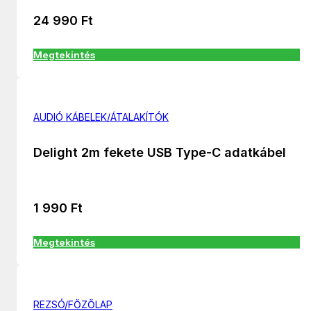
24 990
Ft
Megtekintés
AUDIÓ KÁBELEK/ÁTALAKÍTÓK
Delight 2m fekete USB Type-C adatkábel
1 990
Ft
Megtekintés
REZSÓ/FŐZŐLAP