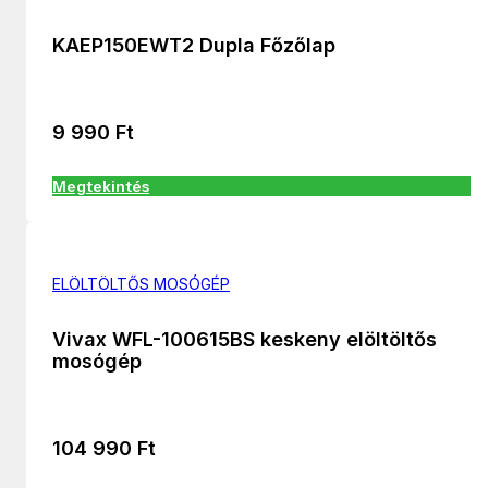
KAEP150EWT2 Dupla Főzőlap
9 990
Ft
Megtekintés
ELÖLTÖLTŐS MOSÓGÉP
Vivax WFL-100615BS keskeny elöltöltős
mosógép
104 990
Ft