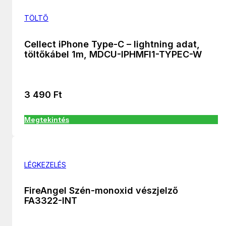
TÖLTŐ
Cellect iPhone Type-C – lightning adat,
töltőkábel 1m, MDCU-IPHMFI1-TYPEC-W
3 490
Ft
Megtekintés
LÉGKEZELÉS
FireAngel Szén-monoxid vészjelző
FA3322-INT