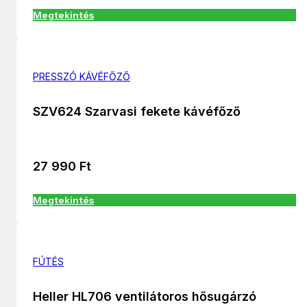
Megtekintés
PRESSZÓ KÁVÉFŐZŐ
SZV624 Szarvasi fekete kávéfőző
27 990
Ft
Megtekintés
FÚTÉS
Heller HL706 ventilátoros hősugárzó