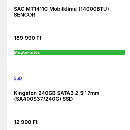
SAC MT1411C Mobilklíma (14000BTU)
SENCOR
189 990
Ft
Megtekintés
SSD
Kingston 240GB SATA3 2,5″ 7mm
(SA400S37/240G) SSD
12 990
Ft