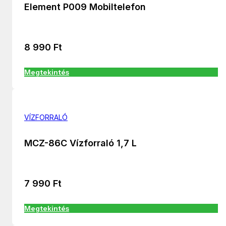
Element P009 Mobiltelefon
8 990
Ft
Megtekintés
VÍZFORRALÓ
MCZ-86C Vízforraló 1,7 L
7 990
Ft
Megtekintés