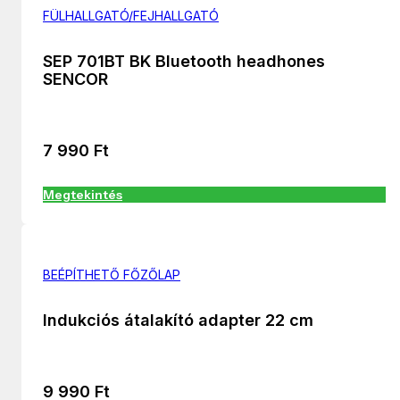
FÜLHALLGATÓ/FEJHALLGATÓ
SEP 701BT BK Bluetooth headhones
SENCOR
7 990
Ft
Megtekintés
BEÉPÍTHETŐ FŐZŐLAP
Indukciós átalakító adapter 22 cm
9 990
Ft