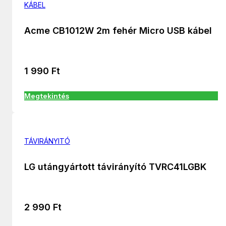
KÁBEL
Acme CB1012W 2m fehér Micro USB kábel
1 990
Ft
Megtekintés
TÁVIRÁNYITÓ
LG utángyártott távirányító TVRC41LGBK
2 990
Ft