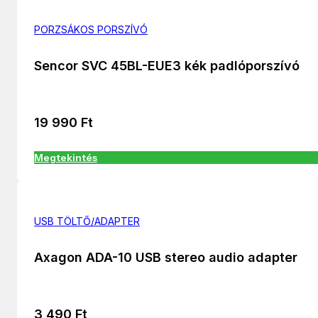
PORZSÁKOS PORSZÍVÓ
Sencor SVC 45BL-EUE3 kék padlóporszívó
19 990
Ft
Megtekintés
USB TÖLTŐ/ADAPTER
Axagon ADA-10 USB stereo audio adapter
3 490
Ft