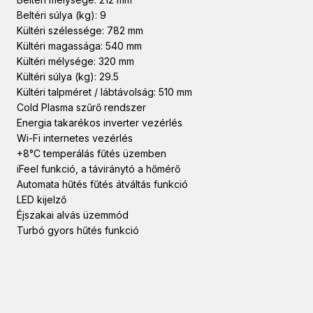
Beltéri súlya (kg): 9
Kültéri szélessége: 782 mm
Kültéri magassága: 540 mm
Kültéri mélysége: 320 mm
Kültéri súlya (kg): 29.5
Kültéri talpméret / lábtávolság: 510 mm
Cold Plasma szűrő rendszer
Energia takarékos inverter vezérlés
Wi-Fi internetes vezérlés
+8°C temperálás fűtés üzemben
iFeel funkció, a táviránytó a hőmérő
Automata hűtés fűtés átváltás funkció
LED kijelző
Éjszakai alvás üzemmód
Turbó gyors hűtés funkció