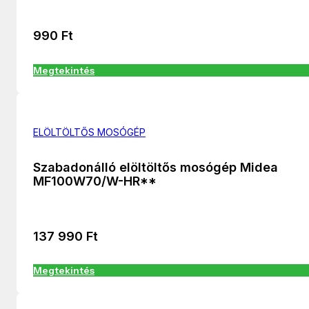
990
Ft
Megtekintés
ELÖLTÖLTŐS MOSÓGÉP
Szabadonálló elöltöltős mosógép Midea
MF100W70/W-HR**
137 990
Ft
Megtekintés