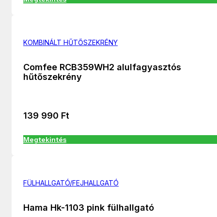
KOMBINÁLT HŰTŐSZEKRÉNY
Comfee RCB359WH2 alulfagyasztós
hűtőszekrény
139 990
Ft
Megtekintés
FÜLHALLGATÓ/FEJHALLGATÓ
Hama Hk-1103 pink fülhallgató