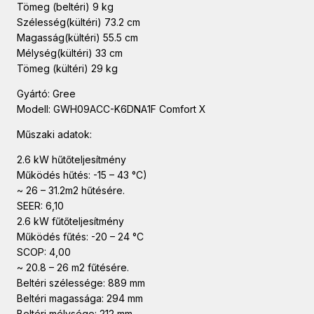
Tömeg (beltéri) 9 kg
Szélesség(kültéri) 73.2 cm
Magasság(kültéri) 55.5 cm
Mélység(kültéri) 33 cm
Tömeg (kültéri) 29 kg
Gyártó: Gree
Modell: GWH09ACC-K6DNA1F Comfort X
Műszaki adatok:
2.6 kW hűtőteljesítmény
Működés hűtés: -15 – 43 °C)
~ 26 – 31.2m2 hűtésére.
SEER: 6,10
2.6 kW fűtőteljesítmény
Működés fűtés: -20 – 24 °C
SCOP: 4,00
~ 20.8 – 26 m2 fűtésére.
Beltéri szélessége: 889 mm
Beltéri magassága: 294 mm
Beltéri mélysége: 212 mm