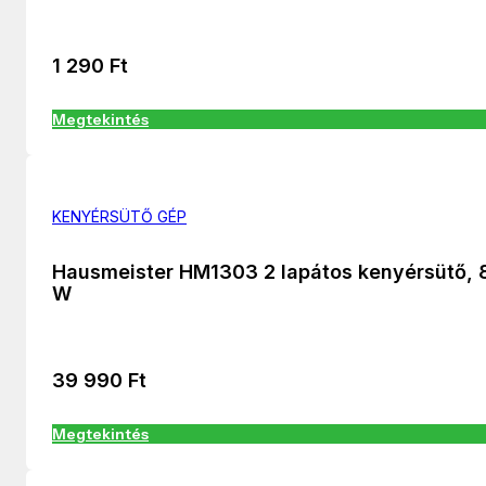
1 290
Ft
Megtekintés
KENYÉRSÜTŐ GÉP
Hausmeister HM1303 2 lapátos kenyérsütő, 
W
39 990
Ft
Megtekintés