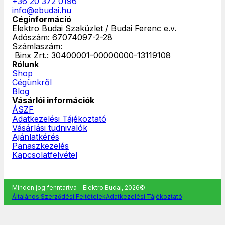
+36 20 372 0196
info@ebudai.hu
Céginformáció
Elektro Budai Szaküzlet / Budai Ferenc e.v.
Adószám: 67074097-2-28
Számlaszám:
‎ Binx Zrt.: 30400001-00000000-13119108
Rólunk
Shop
Cégünkről
Blog
Vásárlói információk
ÁSZF
Adatkezelési Tájékoztató
Vásárlási tudnivalók
Ajánlatkérés
Panaszkezelés
Kapcsolatfelvétel
Minden jog fenntartva – Elektro Budai, 2026©
Általános Szerződési Feltételek
Adatkezelési Tájékoztató