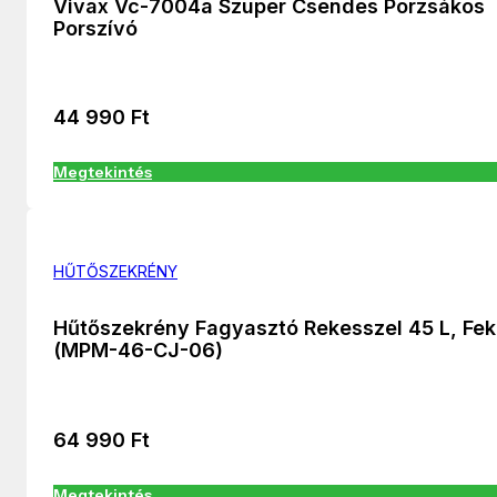
Vivax Vc-7004a Szuper Csendes Porzsákos
Porszívó
44 990
Ft
Megtekintés
HŰTŐSZEKRÉNY
Hűtőszekrény Fagyasztó Rekesszel 45 L, Fek
(MPM-46-CJ-06)
64 990
Ft
Megtekintés