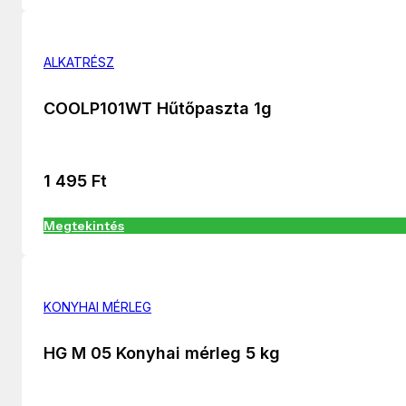
ALKATRÉSZ
COOLP101WT Hűtőpaszta 1g
1 495
Ft
Megtekintés
KONYHAI MÉRLEG
HG M 05 Konyhai mérleg 5 kg