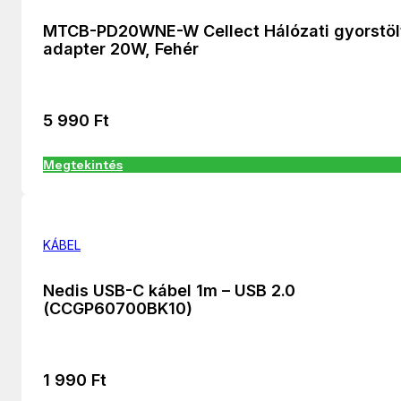
MTCB-PD20WNE-W Cellect Hálózati gyorstöl
adapter 20W, Fehér
5 990
Ft
Megtekintés
KÁBEL
Nedis USB-C kábel 1m – USB 2.0
(CCGP60700BK10)
1 990
Ft