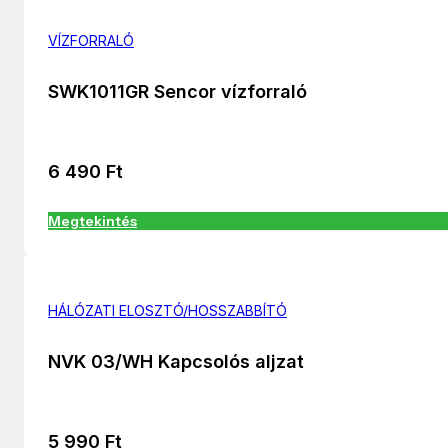
VÍZFORRALÓ
SWK1011GR Sencor vízforraló
6 490
Ft
Megtekintés
HÁLÓZATI ELOSZTÓ/HOSSZABBÍTÓ
NVK 03/WH Kapcsolós aljzat
5 990
Ft