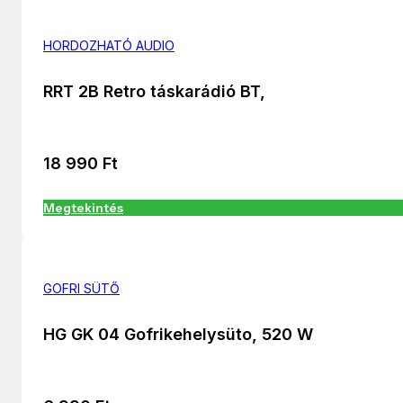
HORDOZHATÓ AUDIO
RRT 2B Retro táskarádió BT,
18 990
Ft
Megtekintés
GOFRI SÜTŐ
HG GK 04 Gofrikehelysüto, 520 W