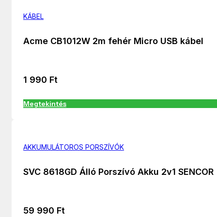
KÁBEL
Acme CB1012W 2m fehér Micro USB kábel
1 990
Ft
Megtekintés
AKKUMULÁTOROS PORSZÍVÓK
SVC 8618GD Álló Porszívó Akku 2v1 SENCOR
59 990
Ft