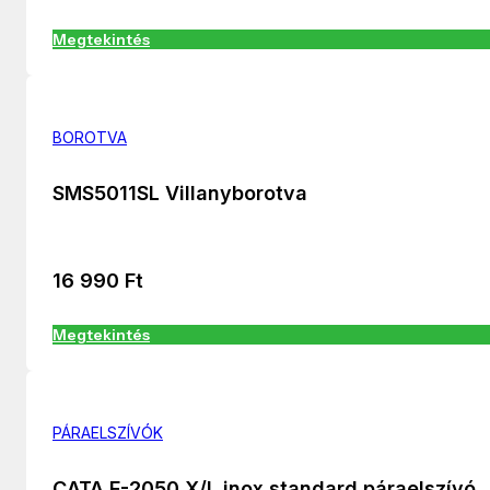
Megtekintés
BOROTVA
SMS5011SL Villanyborotva
16 990
Ft
Megtekintés
PÁRAELSZÍVÓK
CATA F-2050 X/L inox standard páraelszívó