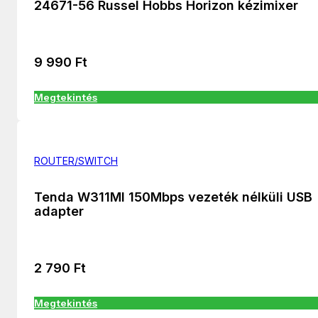
24671-56 Russel Hobbs Horizon kézimixer
9 990
Ft
Megtekintés
ROUTER/SWITCH
Tenda W311MI 150Mbps vezeték nélküli USB
adapter
2 790
Ft
Megtekintés