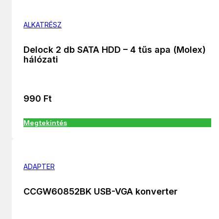
ALKATRÉSZ
Delock 2 db SATA HDD – 4 tűs apa (Molex)
hálózati
990
Ft
Megtekintés
ADAPTER
CCGW60852BK USB-VGA konverter