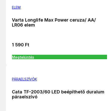
ELEM
Varta Longlife Max Power ceruza/ AA/
LR06 elem
1 590
Ft
Megtekintés
PÁRAELSZÍVÓK
Cata TF-2003/60 LED beépíthető duralum
páraelszívó