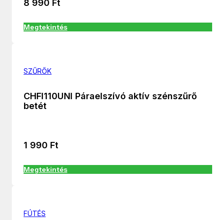
8 990
Ft
Megtekintés
SZŰRŐK
CHFI110UNI Páraelszívó aktív szénszűrő
betét
1 990
Ft
Megtekintés
FÚTÉS