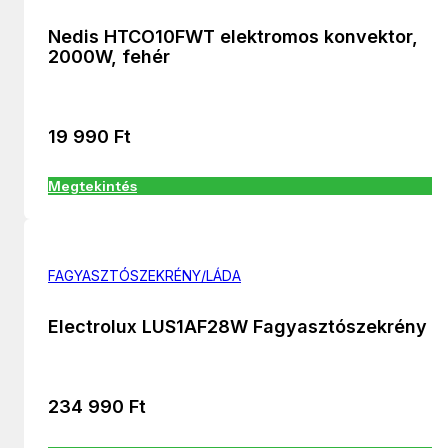
Nedis HTCO10FWT elektromos konvektor,
2000W, fehér
19 990
Ft
Megtekintés
FAGYASZTÓSZEKRÉNY/LÁDA
Electrolux LUS1AF28W Fagyasztószekrény
234 990
Ft