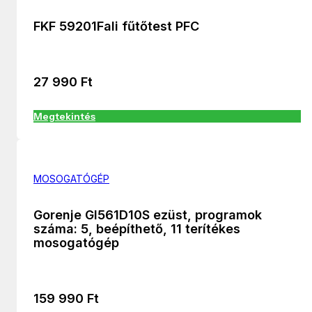
FKF 59201Fali fűtőtest PFC
27 990
Ft
Megtekintés
MOSOGATÓGÉP
Gorenje GI561D10S ezüst, programok
száma: 5, beépíthető, 11 terítékes
mosogatógép
159 990
Ft