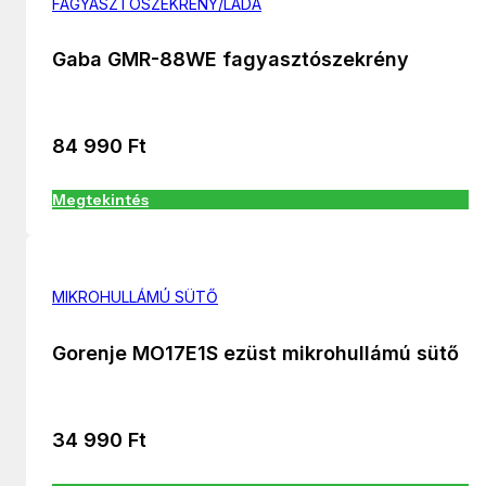
FAGYASZTÓSZEKRÉNY/LÁDA
Gaba GMR-88WE fagyasztószekrény
84 990
Ft
Megtekintés
MIKROHULLÁMÚ SÜTŐ
Gorenje MO17E1S ezüst mikrohullámú sütő
34 990
Ft