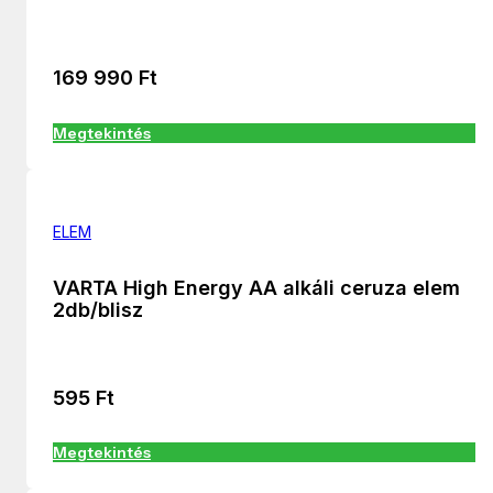
169 990
Ft
Megtekintés
ELEM
VARTA High Energy AA alkáli ceruza elem
2db/blisz
595
Ft
Megtekintés