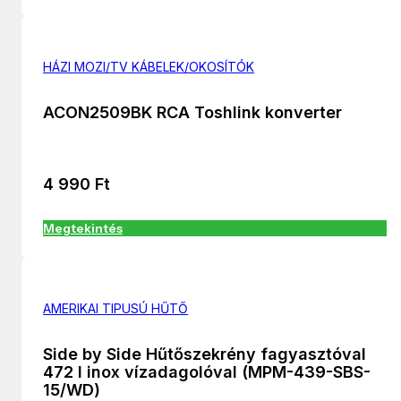
HÁZI MOZI/TV KÁBELEK/OKOSÍTÓK
ACON2509BK RCA Toshlink konverter
4 990
Ft
Megtekintés
AMERIKAI TIPUSÚ HŰTŐ
Side by Side Hűtőszekrény fagyasztóval
472 l inox vízadagolóval (MPM-439-SBS-
15/WD)