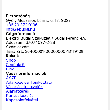
Elérhetőség
Győr, Mészáros Lőrinc u. 13, 9023
+36 20 372 0196
info@ebudai.hu
Céginformáció
Elektro Budai Szaküzlet / Budai Ferenc e.v.
Adószám: 67074097-2-28
Számlaszám:
‎ Binx Zrt.: 30400001-00000000-13119108
Rólunk
Shop
Cégünkről
Blog
Vásárlói információk
ÁSZF
Adatkezelési Tájékoztató
Vásárlási tudnivalók
Ajánlatkérés
Panaszkezelés
Kapcsolatfelvétel