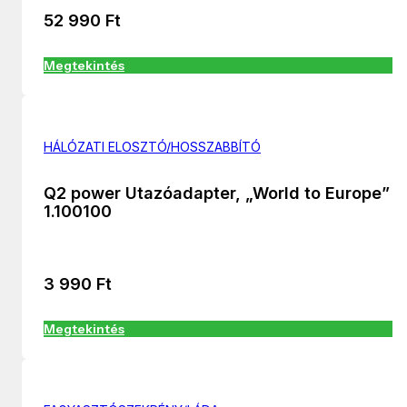
52 990
Ft
Megtekintés
HÁLÓZATI ELOSZTÓ/HOSSZABBÍTÓ
Q2 power Utazóadapter, „World to Europe”
1.100100
3 990
Ft
Megtekintés