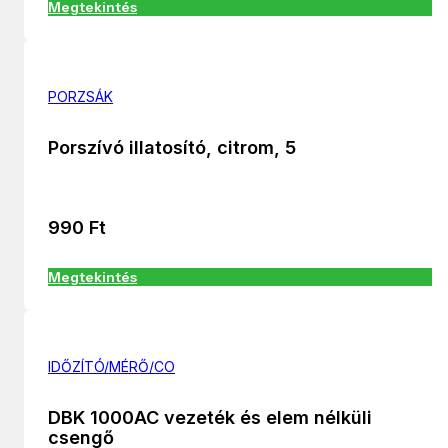
Megtekintés
PORZSÁK
Porszívó illatosító, citrom, 5
990
Ft
Megtekintés
IDŐZÍTÓ/MÉRŐ/CO
DBK 1000AC vezeték és elem nélküli
csengő