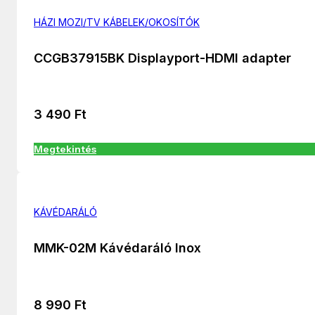
HÁZI MOZI/TV KÁBELEK/OKOSÍTÓK
CCGB37915BK Displayport-HDMI adapter
3 490
Ft
Megtekintés
KÁVÉDARÁLÓ
MMK-02M Kávédaráló Inox
8 990
Ft