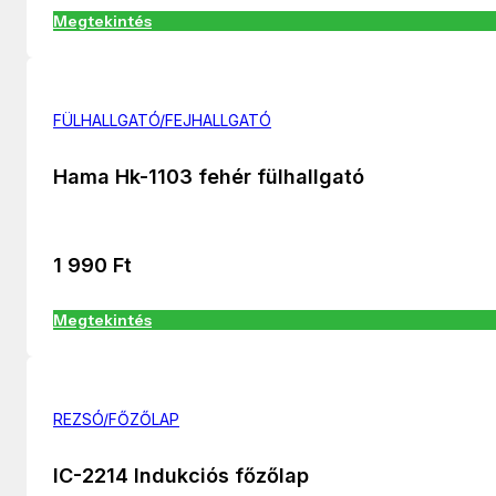
Megtekintés
FÜLHALLGATÓ/FEJHALLGATÓ
Hama Hk-1103 fehér fülhallgató
1 990
Ft
Megtekintés
REZSÓ/FŐZŐLAP
IC-2214 Indukciós főzőlap