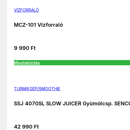
VÍZFORRALÓ
MCZ-101 Vízforraló
9 990
Ft
Megtekintés
TURMIXGÉP/SMOOTHIE
SSJ 4070SL SLOW JUICER Gyümölcsp. SENC
42 990
Ft