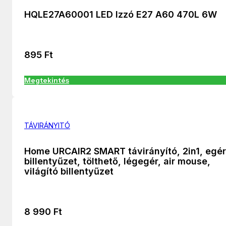
HQLE27A60001 LED Izzó E27 A60 470L 6W
895
Ft
Megtekintés
TÁVIRÁNYITÓ
Home URCAIR2 SMART távirányító, 2in1, egér
billentyűzet, tölthető, légegér, air mouse,
világító billentyűzet
8 990
Ft