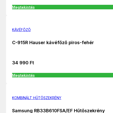
Megtekintés
KÁVÉFŐZŐ
C-915R Hauser kávéfőző piros-fehér
34 990
Ft
Megtekintés
KOMBINÁLT HŰTŐSZEKRÉNY
Samsung RB33B610FSA/EF Hűtőszekrény