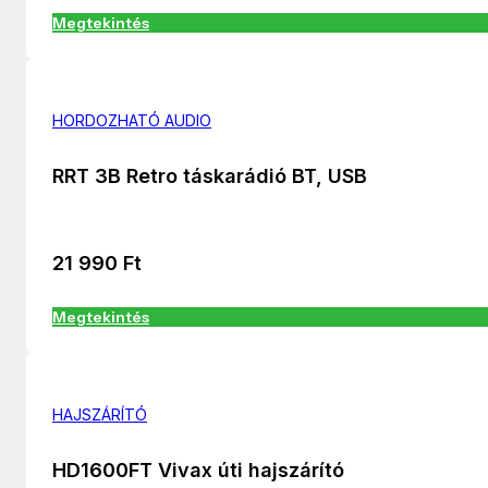
Megtekintés
HORDOZHATÓ AUDIO
RRT 3B Retro táskarádió BT, USB
21 990
Ft
Megtekintés
HAJSZÁRÍTÓ
HD1600FT Vivax úti hajszárító