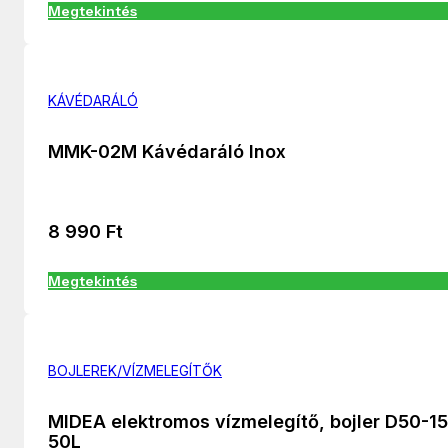
Megtekintés
KÁVÉDARÁLÓ
MMK-02M Kávédaráló Inox
8 990
Ft
Megtekintés
BOJLEREK/VÍZMELEGÍTŐK
MIDEA elektromos vízmelegítő, bojler D50-1
50L