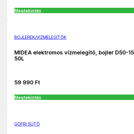
Megtekintés
BOJLEREK/VÍZMELEGÍTŐK
MIDEA elektromos vízmelegítő, bojler D50-1
50L
59 990
Ft
Megtekintés
GOFRI SÜTŐ