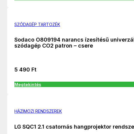
SZÓDAGÉP TARTOZÉK
Sodaco O809194 narancs ízesítésű univerzál
szódagép CO2 patron – csere
5 490
Ft
Megtekintés
HÁZIMOZI RENDSZEREK
LG SQC1 2.1 csatornás hangprojektor rendsze