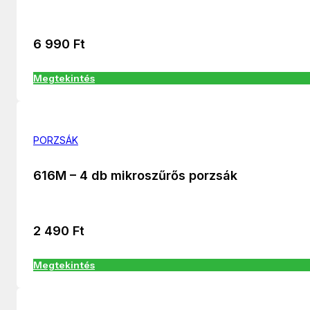
6 990
Ft
Megtekintés
PORZSÁK
616M – 4 db mikroszűrős porzsák
2 490
Ft
Megtekintés