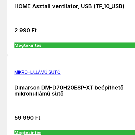
HOME Asztali ventilátor, USB (TF_10_USB)
2 990
Ft
Megtekintés
MIKROHULLÁMÚ SÜTŐ
Dimarson DM-D70H20ESP-XT beépíthető
mikrohullámú sütő
59 990
Ft
Megtekintés