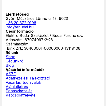
Elérhetőség
Győr, Mészáros Lőrinc u. 13, 9023
+36 20 372 0196
info@ebudai.hu
Céginformáció
Elektro Budai Szaküzlet / Budai Ferenc e.v.
Adószám: 67074097-2-28
Számlaszám:
‎ Binx Zrt.: 30400001-00000000-13119108
Rólunk
Shop
Cégünkről
Blog
Vásárlói információk
ÁSZF
Adatkezelési Tájékoztató
Vásárlási tudnivalók
Ajánlatkérés
Panaszkezelés
Kapcsolatfelvétel