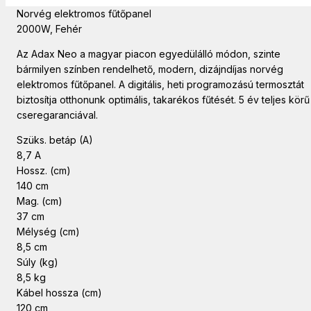
Norvég elektromos fűtőpanel
2000W, Fehér
Az Adax Neo a magyar piacon egyedülálló módon, szinte
bármilyen színben rendelhető, modern, dizájndíjas norvég
elektromos fűtőpanel. A digitális, heti programozású termosztát
biztosítja otthonunk optimális, takarékos fűtését. 5 év teljes körű
cseregaranciával.
Szüks. betáp (A)
8,7 A
Hossz. (cm)
140 cm
Mag. (cm)
37 cm
Mélység (cm)
8,5 cm
Súly (kg)
8,5 kg
Kábel hossza (cm)
120 cm