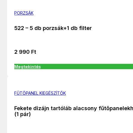
PORZSÁK
522 – 5 db porzsák+1 db filter
2 990
Ft
Megtekintés
FŰTŐPANEL KIEGÉSZÍTŐK
Fekete dizájn tartóláb alacsony fűtőpanelek
(1 pár)