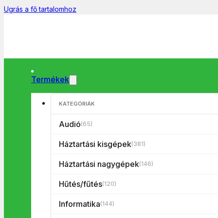
Ugrás a fő tartalomhoz
Termékek
KATEGÓRIÁK
Audió
(65)
Hogyan válasszak TV-t? 
Háztartási kisgépek
(381)
Háztartási nagygépek
(146)
2026.04.09
BLOG
Hűtés/fűtés
(120)
Informatika
(144)