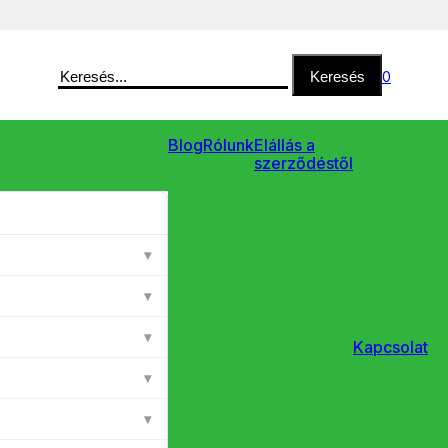
Keresés
Keresés
0
Blog
Rólunk
Elállás a
szerződéstől
▾
▾
▾
Kapcsolat
▾
▾