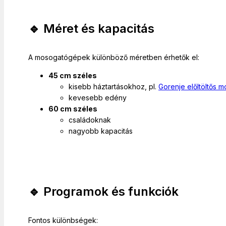
🔹 Méret és kapacitás
A mosogatógépek különböző méretben érhetők el:
45 cm széles
kisebb háztartásokhoz, pl.
Gorenje előltöltős 
kevesebb edény
60 cm széles
családoknak
nagyobb kapacitás
🔹 Programok és funkciók
Fontos különbségek: