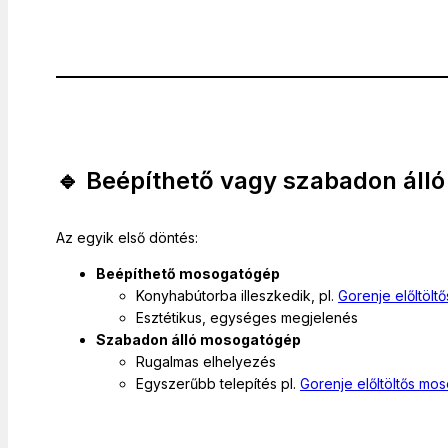
🔹 Beépíthető vagy szabadon álló
Az egyik első döntés:
Beépíthető mosogatógép
Konyhabútorba illeszkedik, pl.
Gorenje előltöl
Esztétikus, egységes megjelenés
Szabadon álló mosogatógép
Rugalmas elhelyezés
Egyszerűbb telepítés pl.
Gorenje előltöltős mo